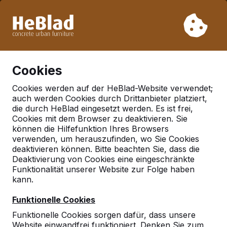
Aufgrund unseres Urlaubs liefern wir von Woche 31 bis
Woche 33 nicht. Bitte berücksichtigen Sie daher längere
Lieferzeiten.
Schon mehr als 30.000 Produkten verkauft
0
Cookies
Cookies werden auf der HeBlad-Website verwendet;
auch werden Cookies durch Drittanbieter platziert,
Deutschland
die durch HeBlad eingesetzt werden. Es ist frei,
Cookies mit dem Browser zu deaktivieren. Sie
Referenties in:
Fuldatal
können die Hilfefunktion Ihres Browsers
verwenden, um herauszufinden, wo Sie Cookies
deaktivieren können. Bitte beachten Sie, dass die
Deaktivierung von Cookies eine eingeschränkte
Geen reviews gevonden voor deze
Funktionalität unserer Website zur Folge haben
locatie.
kann.
Funktionelle Cookies
Funktionelle Cookies sorgen dafür, dass unsere
Website einwandfrei funktioniert. Denken Sie zum