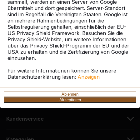
sammelt, werden an einen Server von Google
übermittelt und dort gespeichert. Server-Standort
sind im Regelfall die Vereinigten Staaten. Google ist
Kontakt
an mehrere Rahmenbedingungen für die
Selbstregulierung gehalten, einschließlich der EU-
HeBlad Deutschland
US Privacy Shield Framework. Besuchen Sie die
Diekerstraße 97
Privacy Shield-Website, um weitere Informationen
über das Privacy Shield-Programm der EU und der
42781 Haan
USA zu erhalten und die Zertifizierung von Google
Deutschland
einzusehen.
+49 212 934 77 25
Für weitere Informationen können Sie unsere
Datenschutzerklärung lesen:
info@HeBlad.de
Anzeigen
Ablehnen
Akzeptieren
Kundenservice
Kategorien