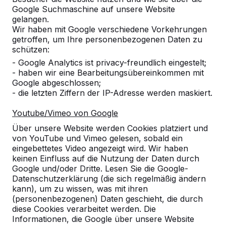
Google Suchmaschine auf unsere Website
Alles anzeigen
gelangen.
Wir haben mit Google verschiedene Vorkehrungen
Kategorie
getroffen, um Ihre personenbezogenen Daten zu
schützen:
Alles anzeigen
- Google Analytics ist privacy-freundlich eingestelt;
- haben wir eine Bearbeitungsübereinkommen mit
Google abgeschlossen;
Ort oder Postleitzahl suchen
- die letzten Ziffern der IP-Adresse werden maskiert.
Youtube/Vimeo von Google
Über unsere Website werden Cookies platziert und
von YouTube und Vimeo gelesen, sobald ein
eingebettetes Video angezeigt wird. Wir haben
keinen Einfluss auf die Nutzung der Daten durch
Google und/oder Dritte. Lesen Sie die Google-
Zie ook
Datenschutzerklärung (die sich regelmäßig ändern
kann), um zu wissen, was mit ihren
Kassel
Staufenberg
Vellmar
(personenbezogenen) Daten geschieht, die durch
diese Cookies verarbeitet werden. Die
Informationen, die Google über unsere Website