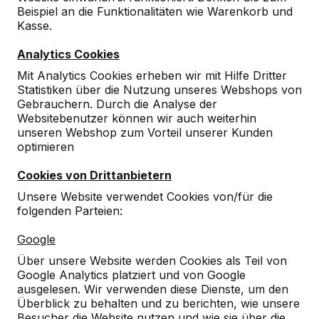
Beispiel an die Funktionalitäten wie Warenkorb und
Kasse.
Analytics Cookies
Mit Analytics Cookies erheben wir mit Hilfe Dritter
Statistiken über die Nutzung unseres Webshops von
Gebrauchern. Durch die Analyse der
Websitebenutzer können wir auch weiterhin
unseren Webshop zum Vorteil unserer Kunden
optimieren
Cookies von Drittanbietern
Unsere Website verwendet Cookies von/für die
folgenden Parteien:
Referenzen
Google
Unsere Produkte finden Sie in ganz Europa
Über unsere Website werden Cookies als Teil von
und darüber hinaus. Sehen Sie hier, wo Sie
Google Analytics platziert und von Google
ein HeBlad-Produkt in Ihrer Nähe finden.
ausgelesen. Wir verwenden diese Dienste, um den
Überblick zu behalten und zu berichten, wie unsere
Produkt
Besucher die Website nutzen und wie sie über die