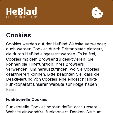
Aufgrund unseres Urlaubs liefern wir von Woche 31 bis
Woche 33 nicht. Bitte berücksichtigen Sie daher längere
Lieferzeiten.
Schon mehr als 30.000 Produkten verkauft
0
Cookies
Cookies werden auf der HeBlad-Website verwendet;
auch werden Cookies durch Drittanbieter platziert,
Deutschland
die durch HeBlad eingesetzt werden. Es ist frei,
Cookies mit dem Browser zu deaktivieren. Sie
Referenties in:
Ortenberg
können die Hilfefunktion Ihres Browsers
verwenden, um herauszufinden, wo Sie Cookies
deaktivieren können. Bitte beachten Sie, dass die
Deaktivierung von Cookies eine eingeschränkte
Geen reviews gevonden voor deze
Funktionalität unserer Website zur Folge haben
locatie.
kann.
Funktionelle Cookies
Funktionelle Cookies sorgen dafür, dass unsere
Website einwandfrei funktioniert. Denken Sie zum