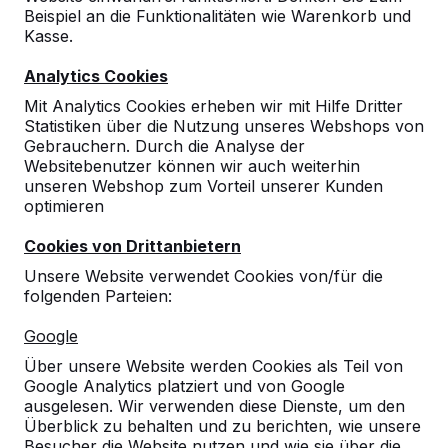
Beispiel an die Funktionalitäten wie Warenkorb und
Kasse.
Analytics Cookies
Mit Analytics Cookies erheben wir mit Hilfe Dritter
Statistiken über die Nutzung unseres Webshops von
Gebrauchern. Durch die Analyse der
Websitebenutzer können wir auch weiterhin
unseren Webshop zum Vorteil unserer Kunden
optimieren
Cookies von Drittanbietern
Unsere Website verwendet Cookies von/für die
folgenden Parteien:
Referenzen
Google
Unsere Produkte finden Sie in ganz Europa
Über unsere Website werden Cookies als Teil von
und darüber hinaus. Sehen Sie hier, wo Sie
Google Analytics platziert und von Google
ein HeBlad-Produkt in Ihrer Nähe finden.
ausgelesen. Wir verwenden diese Dienste, um den
Überblick zu behalten und zu berichten, wie unsere
Produkt
Besucher die Website nutzen und wie sie über die