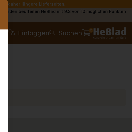
Sie daher längere Lieferzeiten.
s
Kunden beurteilen HeBlad mit 9.3 von 10 möglichen Punkten
0
Einloggen
Suchen