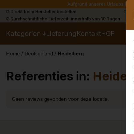
Aufgrund unseres Urlaubs liefe
Direkt beim Hersteller bestellen
Sch
Durchschnittliche Lieferzeit: innerhalb von 10 Tagen
Kategorien
Lieferung
Kontakt
HGF
Home
/
Deutschland
/
Heidelberg
Referenties in:
Heidel
Geen reviews gevonden voor deze locatie.