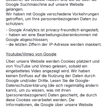
Google Suchmaschine auf unsere Website
Produkt
gelangen.
Wir haben mit Google verschiedene Vorkehrungen
Alles anzeigen
getroffen, um Ihre personenbezogenen Daten zu
schützen:
Kategorie
- Google Analytics ist privacy-freundlich eingestelt;
- haben wir eine Bearbeitungsübereinkommen mit
Alles anzeigen
Google abgeschlossen;
- die letzten Ziffern der IP-Adresse werden maskiert.
Ort oder Postleitzahl suchen
Youtube/Vimeo von Google
Über unsere Website werden Cookies platziert und
von YouTube und Vimeo gelesen, sobald ein
eingebettetes Video angezeigt wird. Wir haben
keinen Einfluss auf die Nutzung der Daten durch
Google und/oder Dritte. Lesen Sie die Google-
Datenschutzerklärung (die sich regelmäßig ändern
kann), um zu wissen, was mit ihren
Zie ook
(personenbezogenen) Daten geschieht, die durch
diese Cookies verarbeitet werden. Die
Leverkusen-Rheindorf
Leverkusen, Voigtslach
Informationen, die Google über unsere Website