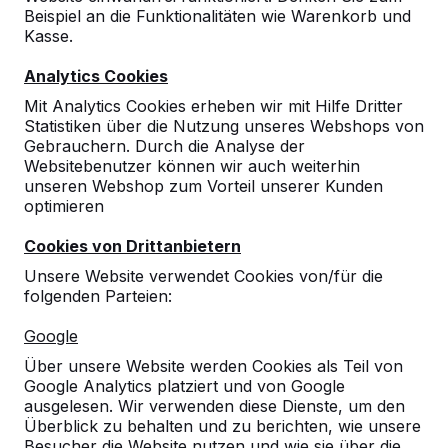
Beispiel an die Funktionalitäten wie Warenkorb und
Kasse.
Analytics Cookies
Mit Analytics Cookies erheben wir mit Hilfe Dritter
Statistiken über die Nutzung unseres Webshops von
Gebrauchern. Durch die Analyse der
Websitebenutzer können wir auch weiterhin
unseren Webshop zum Vorteil unserer Kunden
optimieren
Cookies von Drittanbietern
Unsere Website verwendet Cookies von/für die
folgenden Parteien:
Referenzen
Google
Über unsere Website werden Cookies als Teil von
Unsere Produkte finden Sie in ganz Europa
Google Analytics platziert und von Google
und darüber hinaus. Sehen Sie hier, wo Sie
ausgelesen. Wir verwenden diese Dienste, um den
ein HeBlad-Produkt in Ihrer Nähe finden.
Überblick zu behalten und zu berichten, wie unsere
Besucher die Website nutzen und wie sie über die