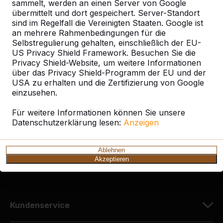
sammelt, werden an einen Server von Google
übermittelt und dort gespeichert. Server-Standort
sind im Regelfall die Vereinigten Staaten. Google ist
an mehrere Rahmenbedingungen für die
Selbstregulierung gehalten, einschließlich der EU-
Kontakt
US Privacy Shield Framework. Besuchen Sie die
Privacy Shield-Website, um weitere Informationen
HeBlad Deutschland
über das Privacy Shield-Programm der EU und der
Diekerstraße 97
USA zu erhalten und die Zertifizierung von Google
42781 Haan
einzusehen.
Deutschland
Für weitere Informationen können Sie unsere
Datenschutzerklärung lesen:
Anzeigen
+49 212 934 77 25
info@HeBlad.de
Ablehnen
Akzeptieren
Kundenservice