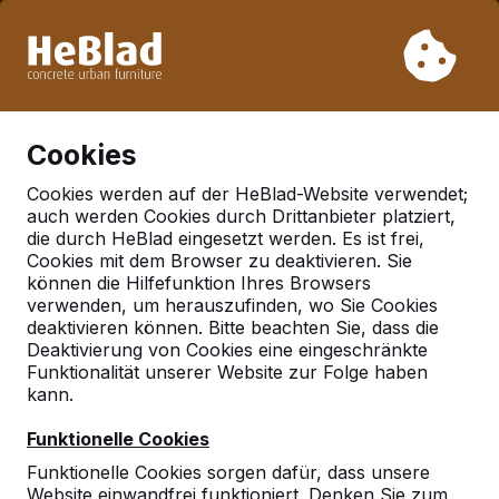
Aufgrund unseres Urlaubs liefern wir von Woche 31 bis
Woche 33 nicht. Bitte berücksichtigen Sie daher längere
Lieferzeiten.
Schon mehr als 30.000 Produkten verkauft
0
Cookies
Cookies werden auf der HeBlad-Website verwendet;
auch werden Cookies durch Drittanbieter platziert,
Deutschland
die durch HeBlad eingesetzt werden. Es ist frei,
Cookies mit dem Browser zu deaktivieren. Sie
Referenties in:
können die Hilfefunktion Ihres Browsers
Leverkusen
verwenden, um herauszufinden, wo Sie Cookies
deaktivieren können. Bitte beachten Sie, dass die
Deaktivierung von Cookies eine eingeschränkte
Funktionalität unserer Website zur Folge haben
Geen reviews gevonden voor deze
kann.
locatie.
Funktionelle Cookies
Funktionelle Cookies sorgen dafür, dass unsere
Website einwandfrei funktioniert. Denken Sie zum