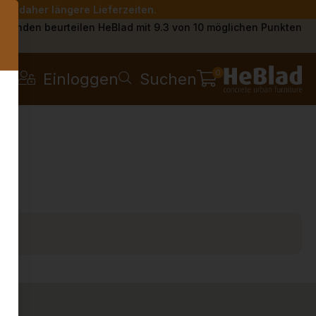
Sie daher längere Lieferzeiten.
s
Kunden beurteilen HeBlad mit 9.3 von 10 möglichen Punkten
0
Einloggen
Suchen