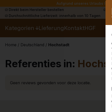
Aufgrund unseres Urlaubs liefe
Direkt beim Hersteller bestellen
Sch
Durchschnittliche Lieferzeit: innerhalb von 10 Tagen
Kategorien
Lieferung
Kontakt
HGF
Home
/
Deutschland
/
Hochstadt
Referenties in:
Hochst
Geen reviews gevonden voor deze locatie.