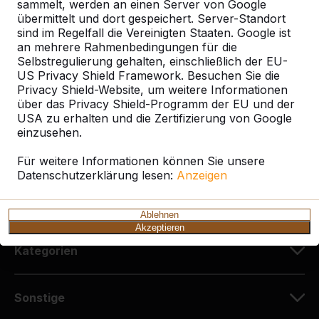
sammelt, werden an einen Server von Google
HeBlad Deutschland
übermittelt und dort gespeichert. Server-Standort
Diekerstraße 97
sind im Regelfall die Vereinigten Staaten. Google ist
42781 Haan
an mehrere Rahmenbedingungen für die
Deutschland
Selbstregulierung gehalten, einschließlich der EU-
US Privacy Shield Framework. Besuchen Sie die
Privacy Shield-Website, um weitere Informationen
+49 212 934 77 25
über das Privacy Shield-Programm der EU und der
info@HeBlad.de
USA zu erhalten und die Zertifizierung von Google
einzusehen.
Für weitere Informationen können Sie unsere
Datenschutzerklärung lesen:
Anzeigen
Kundenservice
Ablehnen
Akzeptieren
Kategorien
Sonstige