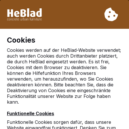
Aufgrund unseres Urlaubs liefern wir von Woche 31 bis
Woche 33 nicht. Bitte berücksichtigen Sie daher längere
Lieferzeiten.
Schon mehr als 30.000 Produkten verkauft
0
Cookies
Cookies werden auf der HeBlad-Website verwendet;
auch werden Cookies durch Drittanbieter platziert,
Deutschland
die durch HeBlad eingesetzt werden. Es ist frei,
Cookies mit dem Browser zu deaktivieren. Sie
Referenties in:
können die Hilfefunktion Ihres Browsers
Emlichheim
verwenden, um herauszufinden, wo Sie Cookies
deaktivieren können. Bitte beachten Sie, dass die
Deaktivierung von Cookies eine eingeschränkte
Funktionalität unserer Website zur Folge haben
Geen reviews gevonden voor deze
kann.
locatie.
Funktionelle Cookies
Funktionelle Cookies sorgen dafür, dass unsere
Website einwandfrei funktioniert. Denken Sie zum