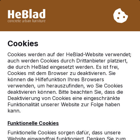
Aufgrund unseres Urlaubs liefern wir von Woche 31 bis
Woche 33 nicht. Bitte berücksichtigen Sie daher längere
Lieferzeiten.
Schon mehr als 30.000 Produkten verkauft
0
Cookies
Cookies werden auf der HeBlad-Website verwendet;
auch werden Cookies durch Drittanbieter platziert,
Deutschland
die durch HeBlad eingesetzt werden. Es ist frei,
Cookies mit dem Browser zu deaktivieren. Sie
Referenties in:
Florstadt
können die Hilfefunktion Ihres Browsers
verwenden, um herauszufinden, wo Sie Cookies
deaktivieren können. Bitte beachten Sie, dass die
Deaktivierung von Cookies eine eingeschränkte
Funktionalität unserer Website zur Folge haben
kann.
Funktionelle Cookies
Funktionelle Cookies sorgen dafür, dass unsere
Website einwandfrei funktioniert. Denken Sie zum