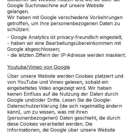
Google Suchmaschine auf unsere Website
gelangen.
Referenzen
Wir haben mit Google verschiedene Vorkehrungen
getroffen, um Ihre personenbezogenen Daten zu
schützen:
Unsere Produkte finden Sie in ganz Europa
- Google Analytics ist privacy-freundlich eingestelt;
und darüber hinaus. Sehen Sie hier, wo Sie
- haben wir eine Bearbeitungsübereinkommen mit
ein HeBlad-Produkt in Ihrer Nähe finden.
Google abgeschlossen;
- die letzten Ziffern der IP-Adresse werden maskiert.
Produkt
Youtube/Vimeo von Google
Alles anzeigen
Über unsere Website werden Cookies platziert und
von YouTube und Vimeo gelesen, sobald ein
Kategorie
eingebettetes Video angezeigt wird. Wir haben
keinen Einfluss auf die Nutzung der Daten durch
Alles anzeigen
Google und/oder Dritte. Lesen Sie die Google-
Datenschutzerklärung (die sich regelmäßig ändern
kann), um zu wissen, was mit ihren
Ort oder Postleitzahl suchen
(personenbezogenen) Daten geschieht, die durch
diese Cookies verarbeitet werden. Die
Informationen, die Google über unsere Website