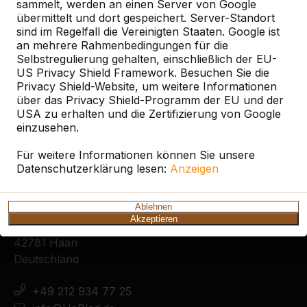
sammelt, werden an einen Server von Google
übermittelt und dort gespeichert. Server-Standort
sind im Regelfall die Vereinigten Staaten. Google ist
an mehrere Rahmenbedingungen für die
Selbstregulierung gehalten, einschließlich der EU-
Zie ook
US Privacy Shield Framework. Besuchen Sie die
Privacy Shield-Website, um weitere Informationen
Florstadt Nieder-Florstadt
Reichelsheim
über das Privacy Shield-Programm der EU und der
USA zu erhalten und die Zertifizierung von Google
einzusehen.
Für weitere Informationen können Sie unsere
Datenschutzerklärung lesen:
Anzeigen
Kontakt
Ablehnen
HeBlad Deutschland
Akzeptieren
Diekerstraße 97
42781 Haan
Deutschland
+49 212 934 77 25