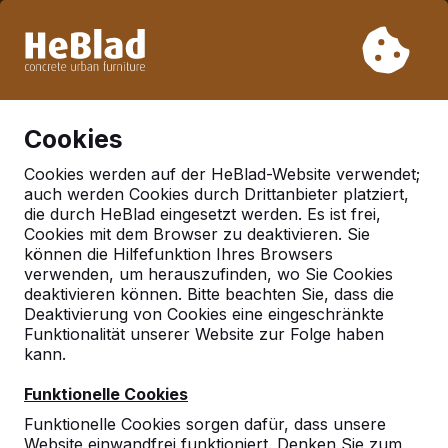
Aufgrund unseres Urlaubs liefern wir von Woche 31 bis
Woche 33 nicht. Bitte berücksichtigen Sie daher längere
Lieferzeiten.
Schon mehr als 30.000 Produkten verkauft
0
Cookies
Cookies werden auf der HeBlad-Website verwendet;
auch werden Cookies durch Drittanbieter platziert,
Deutschland
die durch HeBlad eingesetzt werden. Es ist frei,
Cookies mit dem Browser zu deaktivieren. Sie
Referenties in:
Krostitz
können die Hilfefunktion Ihres Browsers
verwenden, um herauszufinden, wo Sie Cookies
deaktivieren können. Bitte beachten Sie, dass die
Deaktivierung von Cookies eine eingeschränkte
Geen reviews gevonden voor deze
Funktionalität unserer Website zur Folge haben
locatie.
kann.
Funktionelle Cookies
Funktionelle Cookies sorgen dafür, dass unsere
Website einwandfrei funktioniert. Denken Sie zum