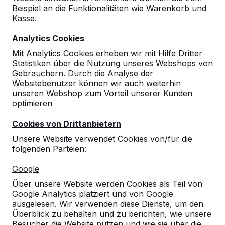
Beispiel an die Funktionalitäten wie Warenkorb und
Kasse.
Analytics Cookies
Mit Analytics Cookies erheben wir mit Hilfe Dritter
Statistiken über die Nutzung unseres Webshops von
Gebrauchern. Durch die Analyse der
Websitebenutzer können wir auch weiterhin
unseren Webshop zum Vorteil unserer Kunden
optimieren
Cookies von Drittanbietern
Unsere Website verwendet Cookies von/für die
folgenden Parteien:
Referenzen
Google
Unsere Produkte finden Sie in ganz Europa
Über unsere Website werden Cookies als Teil von
und darüber hinaus. Sehen Sie hier, wo Sie
Google Analytics platziert und von Google
ein HeBlad-Produkt in Ihrer Nähe finden.
ausgelesen. Wir verwenden diese Dienste, um den
Überblick zu behalten und zu berichten, wie unsere
Produkt
Besucher die Website nutzen und wie sie über die