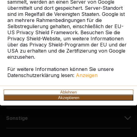
Diekerstraße 97
sammelt, werden an einen Server von Google
42781 Haan
übermittelt und dort gespeichert. Server-Standort
sind im Regelfall die Vereinigten Staaten. Google ist
Deutschland
an mehrere Rahmenbedingungen für die
Selbstregulierung gehalten, einschließlich der EU-
+49 212 934 77 25
US Privacy Shield Framework. Besuchen Sie die
info@HeBlad.de
Privacy Shield-Website, um weitere Informationen
über das Privacy Shield-Programm der EU und der
USA zu erhalten und die Zertifizierung von Google
einzusehen.
Für weitere Informationen können Sie unsere
Datenschutzerklärung lesen:
Anzeigen
Kundenservice
Ablehnen
Kategorien
Akzeptieren
Sonstige