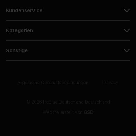
10
Kundenservice
Ich habe vor einigen Jahren die gleiche Platte
gekauft und bin sehr zufrieden mit der
Qualität.
Kategorien
07-05-2026
Sonstige
10
Dirk Zenz
07-05-2026
Allgemeine Geschäftsbedingungen
|
Privacy
10
06-05-2026
© 2026 HeBlad Deutschland Deutschland
Website erstellt von
GSD
10
Der gelieferte Tischkicker schaut sehr gut