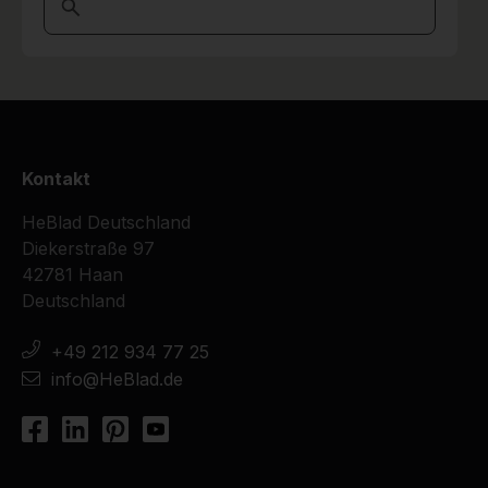
möglich!
Ortsgemeinde Stadtkyll
26-05-2026
9
Tolles Produkt, witterungsbeständig, langlebig
und sicher vor Vandalismus.
Kontakt
19-05-2026
HeBlad Deutschland
Diekerstraße 97
42781 Haan
10
Deutschland
War alles Bestens. Lieferung und Aufstellung
waren einwandfrei zu unseren vollsten
+49 212 934 77 25
Zufriedenheit.
Wir werden weitere Produkte kaufen.
info@HeBlad.de
Trägerverein Schlossfreibad
18-05-
Sachsenheim e.V.
2026