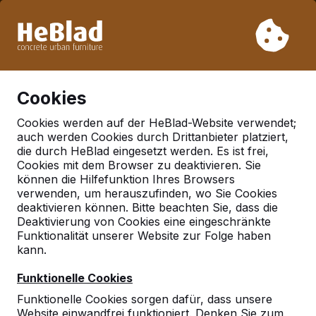
Aufgrund unseres Urlaubs liefern wir von Woche 31 bis
Woche 33 nicht. Bitte berücksichtigen Sie daher längere
Lieferzeiten.
Schon mehr als 30.000 Produkten verkauft
0
Cookies
Cookies werden auf der HeBlad-Website verwendet;
auch werden Cookies durch Drittanbieter platziert,
Geen referenties gevonden in 'gronauepe'
die durch HeBlad eingesetzt werden. Es ist frei,
Cookies mit dem Browser zu deaktivieren. Sie
können die Hilfefunktion Ihres Browsers
Deutschland
verwenden, um herauszufinden, wo Sie Cookies
Referenties in:
deaktivieren können. Bitte beachten Sie, dass die
Deaktivierung von Cookies eine eingeschränkte
Deutschland
Funktionalität unserer Website zur Folge haben
kann.
Funktionelle Cookies
Funktionelle Cookies sorgen dafür, dass unsere
Website einwandfrei funktioniert. Denken Sie zum