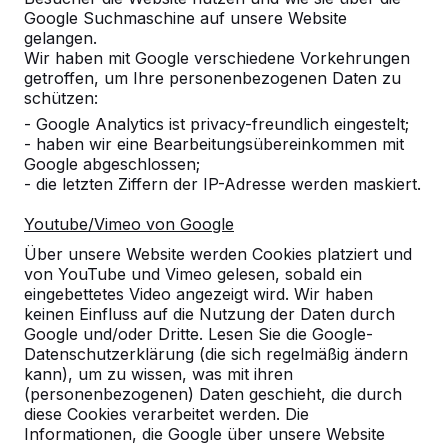
Google Suchmaschine auf unsere Website
gelangen.
Wir haben mit Google verschiedene Vorkehrungen
getroffen, um Ihre personenbezogenen Daten zu
schützen:
- Google Analytics ist privacy-freundlich eingestelt;
- haben wir eine Bearbeitungsübereinkommen mit
Google abgeschlossen;
- die letzten Ziffern der IP-Adresse werden maskiert.
Youtube/Vimeo von Google
Referenzen
Über unsere Website werden Cookies platziert und
von YouTube und Vimeo gelesen, sobald ein
eingebettetes Video angezeigt wird. Wir haben
Unsere Produkte finden Sie in ganz Europa
keinen Einfluss auf die Nutzung der Daten durch
und darüber hinaus. Sehen Sie hier, wo Sie
Google und/oder Dritte. Lesen Sie die Google-
ein HeBlad-Produkt in Ihrer Nähe finden.
Datenschutzerklärung (die sich regelmäßig ändern
kann), um zu wissen, was mit ihren
Produkt
(personenbezogenen) Daten geschieht, die durch
diese Cookies verarbeitet werden. Die
Alles anzeigen
Informationen, die Google über unsere Website