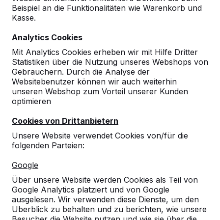
Beispiel an die Funktionalitäten wie Warenkorb und
10
Kasse.
Dirk Zenz
07-05-2026
Analytics Cookies
Mit Analytics Cookies erheben wir mit Hilfe Dritter
Statistiken über die Nutzung unseres Webshops von
10
Gebrauchern. Durch die Analyse der
Websitebenutzer können wir auch weiterhin
Alles bestens abgelaufen, freundlicher
unseren Webshop zum Vorteil unserer Kunden
Kontakt und sehr schnelle und kompetente
optimieren
Anlieferung. Alles wie gewünscht und gerne
wieder!!!
Cookies von Drittanbietern
Förderverein
20-08-2020
Unsere Website verwendet Cookies von/für die
folgenden Parteien:
Google
Über unsere Website werden Cookies als Teil von
Google Analytics platziert und von Google
ausgelesen. Wir verwenden diese Dienste, um den
Überblick zu behalten und zu berichten, wie unsere
Besucher die Website nutzen und wie sie über die