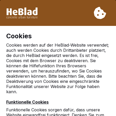
Aufgrund unseres Urlaubs liefern wir von Woche 31 bis
Woche 33 nicht. Bitte berücksichtigen Sie daher längere
Lieferzeiten.
Schon mehr als 30.000 Produkten verkauft
0
Cookies
Cookies werden auf der HeBlad-Website verwendet;
auch werden Cookies durch Drittanbieter platziert,
Deutschland
die durch HeBlad eingesetzt werden. Es ist frei,
Cookies mit dem Browser zu deaktivieren. Sie
Referenties in:
Solingen
können die Hilfefunktion Ihres Browsers
verwenden, um herauszufinden, wo Sie Cookies
deaktivieren können. Bitte beachten Sie, dass die
Deaktivierung von Cookies eine eingeschränkte
Funktionalität unserer Website zur Folge haben
kann.
Funktionelle Cookies
Funktionelle Cookies sorgen dafür, dass unsere
Website einwandfrei funktioniert. Denken Sie zum