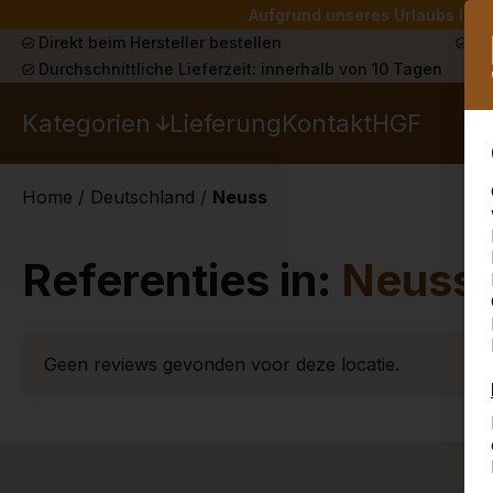
Aufgrund unseres Urlaubs liefe
Direkt beim Hersteller bestellen
Sch
Durchschnittliche Lieferzeit: innerhalb von 10 Tagen
Kategorien
Lieferung
Kontakt
HGF
Home
/
Deutschland
/
Neuss
Referenties in:
Neuss
Geen reviews gevonden voor deze locatie.