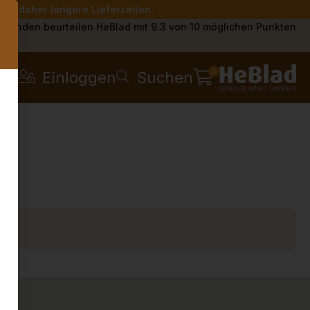
Sie daher längere Lieferzeiten.
s
Kunden beurteilen HeBlad mit 9.3 von 10 möglichen Punkten
0
Einloggen
Suchen