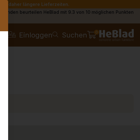
Sie daher längere Lieferzeiten.
s
Kunden beurteilen HeBlad mit 9.3 von 10 möglichen Punkten
0
Einloggen
Suchen