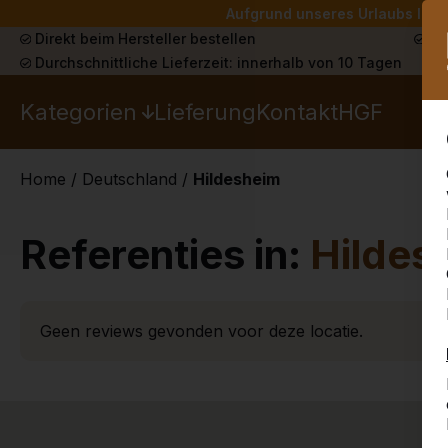
Aufgrund unseres Urlaubs liefe
Direkt beim Hersteller bestellen
Sch
Durchschnittliche Lieferzeit: innerhalb von 10 Tagen
Kategorien
Lieferung
Kontakt
HGF
Home
/
Deutschland
/
Hildesheim
Referenties in:
Hildes
Geen reviews gevonden voor deze locatie.