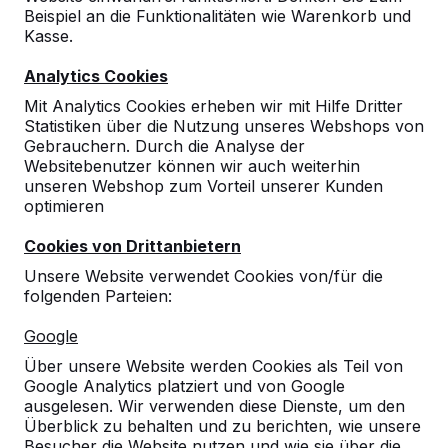
Beispiel an die Funktionalitäten wie Warenkorb und
Kasse.
Analytics Cookies
Mit Analytics Cookies erheben wir mit Hilfe Dritter
Statistiken über die Nutzung unseres Webshops von
Gebrauchern. Durch die Analyse der
Websitebenutzer können wir auch weiterhin
unseren Webshop zum Vorteil unserer Kunden
optimieren
Cookies von Drittanbietern
Unsere Website verwendet Cookies von/für die
folgenden Parteien:
Referenzen
Google
Über unsere Website werden Cookies als Teil von
Unsere Produkte finden Sie in ganz Europa
Google Analytics platziert und von Google
und darüber hinaus. Sehen Sie hier, wo Sie
ausgelesen. Wir verwenden diese Dienste, um den
ein HeBlad-Produkt in Ihrer Nähe finden.
Überblick zu behalten und zu berichten, wie unsere
Besucher die Website nutzen und wie sie über die