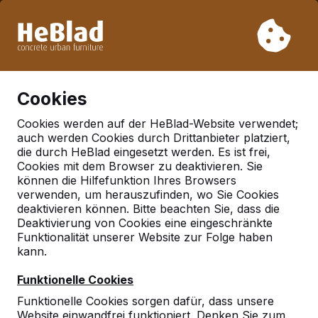
Aufgrund unseres Urlaubs liefern wir von Woche 31 bis
Woche 33 nicht. Bitte berücksichtigen Sie daher längere
Lieferzeiten.
Schon mehr als 30.000 Produkten verkauft
0
Cookies
Cookies werden auf der HeBlad-Website verwendet;
auch werden Cookies durch Drittanbieter platziert,
Deutschland
die durch HeBlad eingesetzt werden. Es ist frei,
Cookies mit dem Browser zu deaktivieren. Sie
Referenties in:
können die Hilfefunktion Ihres Browsers
Babenhausen
verwenden, um herauszufinden, wo Sie Cookies
deaktivieren können. Bitte beachten Sie, dass die
Deaktivierung von Cookies eine eingeschränkte
Funktionalität unserer Website zur Folge haben
Geen reviews gevonden voor deze
kann.
locatie.
Funktionelle Cookies
Funktionelle Cookies sorgen dafür, dass unsere
Website einwandfrei funktioniert. Denken Sie zum