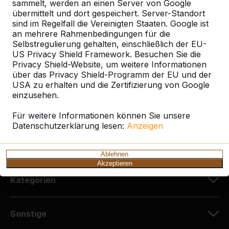
sammelt, werden an einen Server von Google
HeBlad Deutschland
übermittelt und dort gespeichert. Server-Standort
Diekerstraße 97
sind im Regelfall die Vereinigten Staaten. Google ist
42781 Haan
an mehrere Rahmenbedingungen für die
Deutschland
Selbstregulierung gehalten, einschließlich der EU-
US Privacy Shield Framework. Besuchen Sie die
Privacy Shield-Website, um weitere Informationen
+49 212 934 77 25
über das Privacy Shield-Programm der EU und der
info@HeBlad.de
USA zu erhalten und die Zertifizierung von Google
einzusehen.
Für weitere Informationen können Sie unsere
Datenschutzerklärung lesen:
Anzeigen
Kundenservice
Ablehnen
Akzeptieren
Kategorien
Sonstige