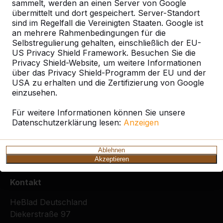
sammelt, werden an einen Server von Google
übermittelt und dort gespeichert. Server-Standort
Ort oder Postleitzahl suchen
sind im Regelfall die Vereinigten Staaten. Google ist
an mehrere Rahmenbedingungen für die
Selbstregulierung gehalten, einschließlich der EU-
US Privacy Shield Framework. Besuchen Sie die
Privacy Shield-Website, um weitere Informationen
über das Privacy Shield-Programm der EU und der
USA zu erhalten und die Zertifizierung von Google
einzusehen.
Zie ook
Für weitere Informationen können Sie unsere
Stolk
Datenschutzerklärung lesen:
Anzeigen
Ablehnen
Akzeptieren
Kontakt
HeBlad Deutschland
Diekerstraße 97