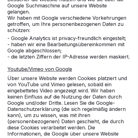
Google Suchmaschine auf unsere Website
gelangen.
Wir haben mit Google verschiedene Vorkehrungen
getroffen, um Ihre personenbezogenen Daten zu
schützen:
- Google Analytics ist privacy-freundlich eingestelt;
- haben wir eine Bearbeitungsübereinkommen mit
Referenzen
Google abgeschlossen;
- die letzten Ziffern der IP-Adresse werden maskiert.
Unsere Produkte finden Sie in ganz Europa
Youtube/Vimeo von Google
und darüber hinaus. Sehen Sie hier, wo Sie
ein HeBlad-Produkt in Ihrer Nähe finden.
Über unsere Website werden Cookies platziert und
von YouTube und Vimeo gelesen, sobald ein
eingebettetes Video angezeigt wird. Wir haben
Produkt
keinen Einfluss auf die Nutzung der Daten durch
Google und/oder Dritte. Lesen Sie die Google-
Alles anzeigen
Datenschutzerklärung (die sich regelmäßig ändern
kann), um zu wissen, was mit ihren
Kategorie
(personenbezogenen) Daten geschieht, die durch
diese Cookies verarbeitet werden. Die
Alles anzeigen
Informationen, die Google über unsere Website