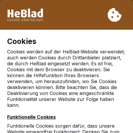
Aufgrund unseres Urlaubs liefern wir von Woche 31 bis
Woche 33 nicht. Bitte berücksichtigen Sie daher längere
Lieferzeiten.
Schon mehr als 30.000 Produkten verkauft
0
Cookies
Cookies werden auf der HeBlad-Website verwendet;
auch werden Cookies durch Drittanbieter platziert,
Deutschland
die durch HeBlad eingesetzt werden. Es ist frei,
Cookies mit dem Browser zu deaktivieren. Sie
Referenties in:
Boklund
können die Hilfefunktion Ihres Browsers
verwenden, um herauszufinden, wo Sie Cookies
deaktivieren können. Bitte beachten Sie, dass die
Deaktivierung von Cookies eine eingeschränkte
Funktionalität unserer Website zur Folge haben
kann.
Funktionelle Cookies
Funktionelle Cookies sorgen dafür, dass unsere
Website einwandfrei funktioniert. Denken Sie zum