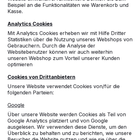
Beispiel an die Funktionalitäten wie Warenkorb und
9
Kasse.
Die Lieferung ist ordnungsgemäß und
Analytics Cookies
verlässlich durchgeführt worden. Die Artikel
sind in einem sehr guten Zustand.
Mit Analytics Cookies erheben wir mit Hilfe Dritter
Vielen Dank für die wieder schnelle und
Statistiken über die Nutzung unseres Webshops von
vertrauensvolle Abwicklung.
Gebrauchern. Durch die Analyse der
Jürgen Steffensen
29-08-2024
Websitebenutzer können wir auch weiterhin
unseren Webshop zum Vorteil unserer Kunden
optimieren
Cookies von Drittanbietern
Unsere Website verwendet Cookies von/für die
folgenden Parteien:
Google
Über unsere Website werden Cookies als Teil von
Google Analytics platziert und von Google
ausgelesen. Wir verwenden diese Dienste, um den
Überblick zu behalten und zu berichten, wie unsere
Besucher die Website nutzen und wie sie über die