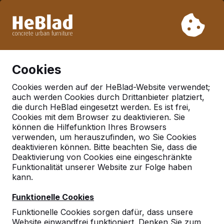
Aufgrund unseres Urlaubs liefern wir von Woche 31 bis
Woche 33 nicht. Bitte berücksichtigen Sie daher längere
Lieferzeiten.
Schon mehr als 30.000 Produkten verkauft
0
Cookies
Cookies werden auf der HeBlad-Website verwendet;
auch werden Cookies durch Drittanbieter platziert,
Deutschland
die durch HeBlad eingesetzt werden. Es ist frei,
Cookies mit dem Browser zu deaktivieren. Sie
Referenties in:
Salzgittter
können die Hilfefunktion Ihres Browsers
verwenden, um herauszufinden, wo Sie Cookies
deaktivieren können. Bitte beachten Sie, dass die
Deaktivierung von Cookies eine eingeschränkte
Geen reviews gevonden voor deze
Funktionalität unserer Website zur Folge haben
locatie.
kann.
Funktionelle Cookies
Funktionelle Cookies sorgen dafür, dass unsere
Website einwandfrei funktioniert. Denken Sie zum