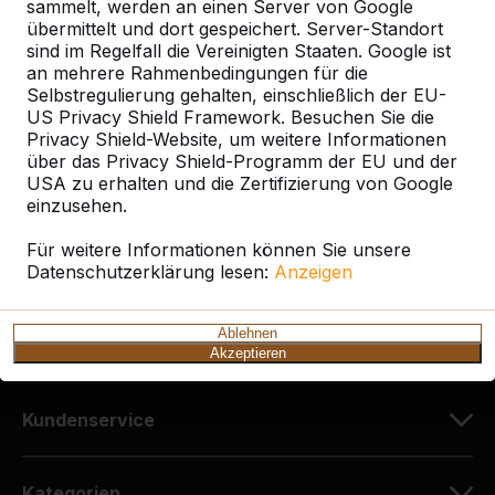
sammelt, werden an einen Server von Google
übermittelt und dort gespeichert. Server-Standort
sind im Regelfall die Vereinigten Staaten. Google ist
Kontakt
an mehrere Rahmenbedingungen für die
Selbstregulierung gehalten, einschließlich der EU-
HeBlad Deutschland
US Privacy Shield Framework. Besuchen Sie die
Diekerstraße 97
Privacy Shield-Website, um weitere Informationen
über das Privacy Shield-Programm der EU und der
42781 Haan
USA zu erhalten und die Zertifizierung von Google
Deutschland
einzusehen.
+49 212 934 77 25
Für weitere Informationen können Sie unsere
Datenschutzerklärung lesen:
info@HeBlad.de
Anzeigen
Ablehnen
Akzeptieren
Kundenservice
Kategorien