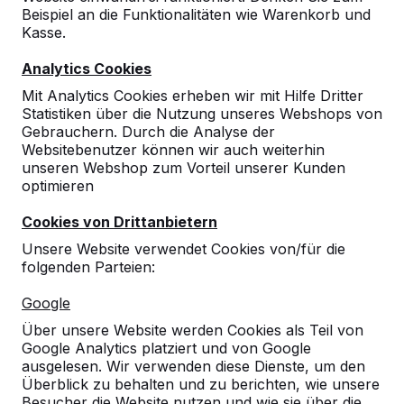
Beispiel an die Funktionalitäten wie Warenkorb und
Kasse.
Analytics Cookies
Mit Analytics Cookies erheben wir mit Hilfe Dritter
Statistiken über die Nutzung unseres Webshops von
Gebrauchern. Durch die Analyse der
Websitebenutzer können wir auch weiterhin
unseren Webshop zum Vorteil unserer Kunden
optimieren
Cookies von Drittanbietern
Unsere Website verwendet Cookies von/für die
folgenden Parteien:
Referenzen
Google
Unsere Produkte finden Sie in ganz Europa
Über unsere Website werden Cookies als Teil von
und darüber hinaus. Sehen Sie hier, wo Sie
Google Analytics platziert und von Google
ein HeBlad-Produkt in Ihrer Nähe finden.
ausgelesen. Wir verwenden diese Dienste, um den
Überblick zu behalten und zu berichten, wie unsere
Produkt
Besucher die Website nutzen und wie sie über die