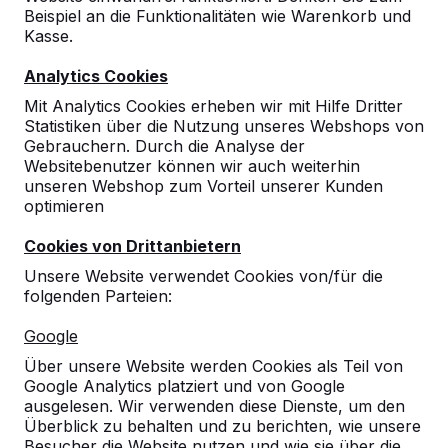
Beispiel an die Funktionalitäten wie Warenkorb und
Kasse.
Analytics Cookies
Mit Analytics Cookies erheben wir mit Hilfe Dritter
Statistiken über die Nutzung unseres Webshops von
Gebrauchern. Durch die Analyse der
Tischtennistische, Bänke und
Websitebenutzer können wir auch weiterhin
unseren Webshop zum Vorteil unserer Kunden
Spieltische aus Beton.
optimieren
Bestellen Sie direkt beim Hersteller der
robustesten Spieltische.
Cookies von Drittanbietern
Unsere Tische ansehen -->
Unsere Website verwendet Cookies von/für die
folgenden Parteien:
Google
Über unsere Website werden Cookies als Teil von
Google Analytics platziert und von Google
Entdecken Sie unser komplettes
ausgelesen. Wir verwenden diese Dienste, um den
Sortiment
Überblick zu behalten und zu berichten, wie unsere
Besucher die Website nutzen und wie sie über die