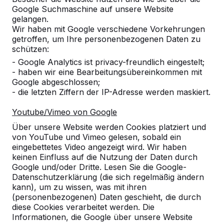
Google Suchmaschine auf unsere Website
gelangen.
Wir haben mit Google verschiedene Vorkehrungen
getroffen, um Ihre personenbezogenen Daten zu
schützen:
- Google Analytics ist privacy-freundlich eingestelt;
- haben wir eine Bearbeitungsübereinkommen mit
Google abgeschlossen;
- die letzten Ziffern der IP-Adresse werden maskiert.
Youtube/Vimeo von Google
Tischtennistische -->
Fußvolleyball -->
Über unsere Website werden Cookies platziert und
Spieltische für endlosen
Bestellen Sie den Beto
von YouTube und Vimeo gelesen, sobald ein
Spielspaß im Freien:
Fußvolleyballtisch direk
eingebettetes Video angezeigt wird. Wir haben
wetterbeständig,
beim Hersteller und erh
keinen Einfluss auf die Nutzung der Daten durch
Google und/oder Dritte. Lesen Sie die Google-
außerordentlich stabil. Die ideale
den maximalen Service.
Datenschutzerklärung (die sich regelmäßig ändern
Wahl.
endlo...
kann), um zu wissen, was mit ihren
(personenbezogenen) Daten geschieht, die durch
diese Cookies verarbeitet werden. Die
Informationen, die Google über unsere Website