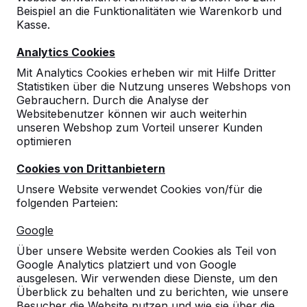
Beispiel an die Funktionalitäten wie Warenkorb und
10
Kasse.
Schnelle Abwicklung auf Garantie ohne
Analytics Cookies
große Umstände.
10-09-2019
Mit Analytics Cookies erheben wir mit Hilfe Dritter
Statistiken über die Nutzung unseres Webshops von
Gebrauchern. Durch die Analyse der
Websitebenutzer können wir auch weiterhin
unseren Webshop zum Vorteil unserer Kunden
optimieren
Cookies von Drittanbietern
Unsere Website verwendet Cookies von/für die
folgenden Parteien:
Google
Über unsere Website werden Cookies als Teil von
Google Analytics platziert und von Google
ausgelesen. Wir verwenden diese Dienste, um den
Überblick zu behalten und zu berichten, wie unsere
Besucher die Website nutzen und wie sie über die