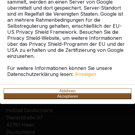
sammelt, werden an einen Server von Google
übermittelt und dort gespeichert. Server-Standort
sind im Regelfall die Vereinigten Staaten. Google ist
an mehrere Rahmenbedingungen für die
Selbstregulierung gehalten, einschließlich der EU-
US Privacy Shield Framework. Besuchen Sie die
Privacy Shield-Website, um weitere Informationen
Zie ook
über das Privacy Shield-Programm der EU und der
USA zu erhalten und die Zertifizierung von Google
Essenheim
Klein
Saulheim
Zornheim
einzusehen.
Winternheim
Für weitere Informationen können Sie unsere
Datenschutzerklärung lesen:
Anzeigen
Ablehnen
Akzeptieren
Kontakt
HeBlad Deutschland
Diekerstraße 97
42781 Haan
Deutschland