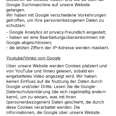
Google Suchmaschine auf unsere Website
gelangen.
Wir haben mit Google verschiedene Vorkehrungen
getroffen, um Ihre personenbezogenen Daten zu
Referenzen
schützen:
- Google Analytics ist privacy-freundlich eingestelt;
- haben wir eine Bearbeitungsübereinkommen mit
Unsere Produkte finden Sie in ganz Europa
Google abgeschlossen;
und darüber hinaus. Sehen Sie hier, wo Sie
- die letzten Ziffern der IP-Adresse werden maskiert.
ein HeBlad-Produkt in Ihrer Nähe finden.
Youtube/Vimeo von Google
Produkt
Über unsere Website werden Cookies platziert und
von YouTube und Vimeo gelesen, sobald ein
Alles anzeigen
eingebettetes Video angezeigt wird. Wir haben
keinen Einfluss auf die Nutzung der Daten durch
Kategorie
Google und/oder Dritte. Lesen Sie die Google-
Datenschutzerklärung (die sich regelmäßig ändern
Alles anzeigen
kann), um zu wissen, was mit ihren
(personenbezogenen) Daten geschieht, die durch
diese Cookies verarbeitet werden. Die
Ort oder Postleitzahl suchen
Informationen, die Google über unsere Website