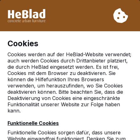
Aufgrund unseres Urlaubs liefern wir von Woche 31 bis
Woche 33 nicht. Bitte berücksichtigen Sie daher längere
Lieferzeiten.
Schon mehr als 30.000 Produkten verkauft
0
Cookies
Cookies werden auf der HeBlad-Website verwendet;
auch werden Cookies durch Drittanbieter platziert,
Deutschland
die durch HeBlad eingesetzt werden. Es ist frei,
Cookies mit dem Browser zu deaktivieren. Sie
Referenties in:
Nieder olm
können die Hilfefunktion Ihres Browsers
verwenden, um herauszufinden, wo Sie Cookies
deaktivieren können. Bitte beachten Sie, dass die
Deaktivierung von Cookies eine eingeschränkte
Funktionalität unserer Website zur Folge haben
kann.
Funktionelle Cookies
Funktionelle Cookies sorgen dafür, dass unsere
Website einwandfrei funktioniert. Denken Sie zum