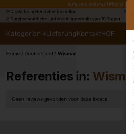
Aufgrund unseres Urlaubs liefe
Direkt beim Hersteller bestellen
Sch
Durchschnittliche Lieferzeit: innerhalb von 10 Tagen
Kategorien
Lieferung
Kontakt
HGF
Home
/
Deutschland
/
Wismar
Referenties in:
Wisma
Geen reviews gevonden voor deze locatie.