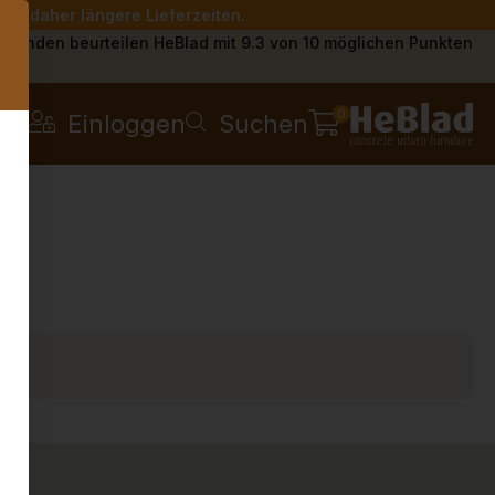
Sie daher längere Lieferzeiten.
s
Kunden beurteilen HeBlad mit 9.3 von 10 möglichen Punkten
0
Einloggen
Suchen