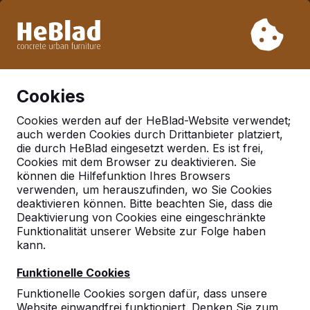
Aufgrund unseres Urlaubs liefern wir von Woche 31 bis
Woche 33 nicht. Bitte berücksichtigen Sie daher längere
Lieferzeiten.
Schon mehr als 30.000 Produkten verkauft
0
Cookies
Cookies werden auf der HeBlad-Website verwendet;
auch werden Cookies durch Drittanbieter platziert,
Deutschland
die durch HeBlad eingesetzt werden. Es ist frei,
Cookies mit dem Browser zu deaktivieren. Sie
Referenties in:
Lippstadt
können die Hilfefunktion Ihres Browsers
verwenden, um herauszufinden, wo Sie Cookies
deaktivieren können. Bitte beachten Sie, dass die
Deaktivierung von Cookies eine eingeschränkte
Funktionalität unserer Website zur Folge haben
kann.
Funktionelle Cookies
Funktionelle Cookies sorgen dafür, dass unsere
Website einwandfrei funktioniert. Denken Sie zum