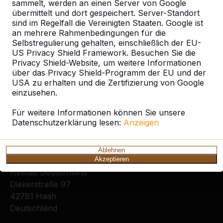
sammelt, werden an einen Server von Google
übermittelt und dort gespeichert. Server-Standort
sind im Regelfall die Vereinigten Staaten. Google ist
an mehrere Rahmenbedingungen für die
Selbstregulierung gehalten, einschließlich der EU-
US Privacy Shield Framework. Besuchen Sie die
Privacy Shield-Website, um weitere Informationen
Zie ook
über das Privacy Shield-Programm der EU und der
USA zu erhalten und die Zertifizierung von Google
Jahnplatz
einzusehen.
Für weitere Informationen können Sie unsere
Datenschutzerklärung lesen:
Anzeigen
Ablehnen
Kontakt
Akzeptieren
HeBlad Deutschland
Diekerstraße 97
42781 Haan
Deutschland