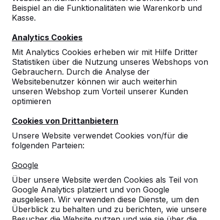
Beispiel an die Funktionalitäten wie Warenkorb und
10
Kasse.
Auch diese Bestellung verlief wieder
Analytics Cookies
reibungslos. Herzlichen Dank!
Ute van der Wal
17-02-2022
Mit Analytics Cookies erheben wir mit Hilfe Dritter
Statistiken über die Nutzung unseres Webshops von
Gebrauchern. Durch die Analyse der
Websitebenutzer können wir auch weiterhin
unseren Webshop zum Vorteil unserer Kunden
optimieren
Cookies von Drittanbietern
Unsere Website verwendet Cookies von/für die
folgenden Parteien:
Google
Über unsere Website werden Cookies als Teil von
Google Analytics platziert und von Google
ausgelesen. Wir verwenden diese Dienste, um den
Überblick zu behalten und zu berichten, wie unsere
Besucher die Website nutzen und wie sie über die