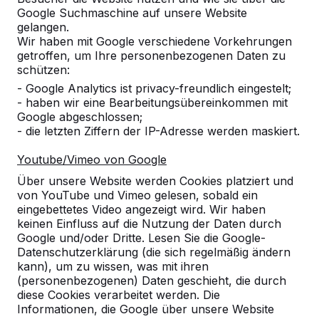
Google Suchmaschine auf unsere Website
gelangen.
Wir haben mit Google verschiedene Vorkehrungen
getroffen, um Ihre personenbezogenen Daten zu
Referenzen
schützen:
- Google Analytics ist privacy-freundlich eingestelt;
- haben wir eine Bearbeitungsübereinkommen mit
Unsere Produkte finden Sie in ganz Europa
Google abgeschlossen;
und darüber hinaus. Sehen Sie hier, wo Sie
- die letzten Ziffern der IP-Adresse werden maskiert.
ein HeBlad-Produkt in Ihrer Nähe finden.
Youtube/Vimeo von Google
Produkt
Über unsere Website werden Cookies platziert und
von YouTube und Vimeo gelesen, sobald ein
Alles anzeigen
eingebettetes Video angezeigt wird. Wir haben
keinen Einfluss auf die Nutzung der Daten durch
Kategorie
Google und/oder Dritte. Lesen Sie die Google-
Datenschutzerklärung (die sich regelmäßig ändern
Alles anzeigen
kann), um zu wissen, was mit ihren
(personenbezogenen) Daten geschieht, die durch
diese Cookies verarbeitet werden. Die
Ort oder Postleitzahl suchen
Informationen, die Google über unsere Website