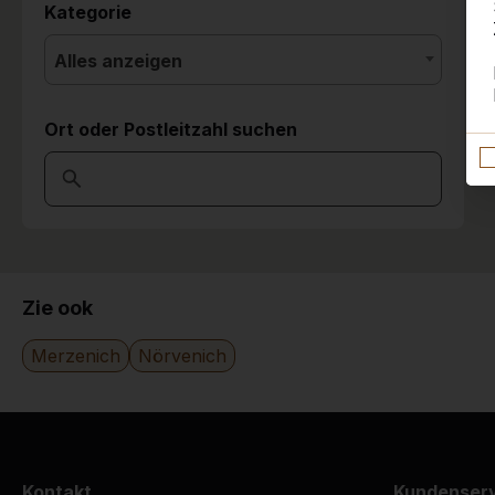
Kategorie
Alles anzeigen
Ort oder Postleitzahl suchen
Zie ook
Merzenich
Nörvenich
Kontakt
Kundenser