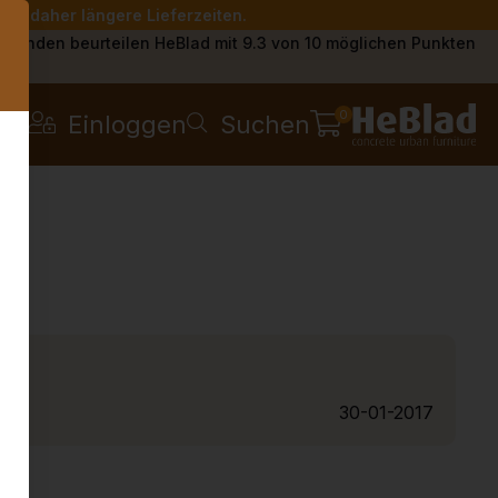
Sie daher längere Lieferzeiten.
s
Kunden beurteilen HeBlad mit 9.3 von 10 möglichen Punkten
0
Einloggen
Suchen
30-01-2017