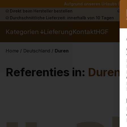
Aufgrund unseres Urlaubs liefe
Direkt beim Hersteller bestellen
Sch
Durchschnittliche Lieferzeit: innerhalb von 10 Tagen
Kategorien
Lieferung
Kontakt
HGF
Home
/
Deutschland
/
Duren
Referenties in:
Duren