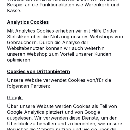
Beispiel an die Funktionalitäten wie Warenkorb und
Kasse.
Analytics Cookies
Mit Analytics Cookies erheben wir mit Hilfe Dritter
Statistiken über die Nutzung unseres Webshops von
Gebrauchern. Durch die Analyse der
Websitebenutzer können wir auch weiterhin
unseren Webshop zum Vorteil unserer Kunden
optimieren
Cookies von Drittanbietern
Unsere Website verwendet Cookies von/für die
folgenden Parteien:
Referenzen
Google
Unsere Produkte finden Sie in ganz Europa
Über unsere Website werden Cookies als Teil von
und darüber hinaus. Sehen Sie hier, wo Sie
Google Analytics platziert und von Google
ein HeBlad-Produkt in Ihrer Nähe finden.
ausgelesen. Wir verwenden diese Dienste, um den
Überblick zu behalten und zu berichten, wie unsere
Produkt
Besucher die Website nutzen und wie sie über die