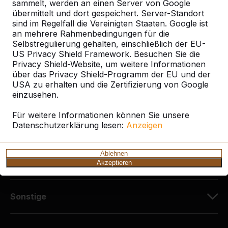
Diekerstraße 97
sammelt, werden an einen Server von Google
42781 Haan
übermittelt und dort gespeichert. Server-Standort
sind im Regelfall die Vereinigten Staaten. Google ist
Deutschland
an mehrere Rahmenbedingungen für die
Selbstregulierung gehalten, einschließlich der EU-
+49 212 934 77 25
US Privacy Shield Framework. Besuchen Sie die
info@HeBlad.de
Privacy Shield-Website, um weitere Informationen
über das Privacy Shield-Programm der EU und der
USA zu erhalten und die Zertifizierung von Google
einzusehen.
Für weitere Informationen können Sie unsere
Datenschutzerklärung lesen:
Anzeigen
Kundenservice
Ablehnen
Kategorien
Akzeptieren
Sonstige