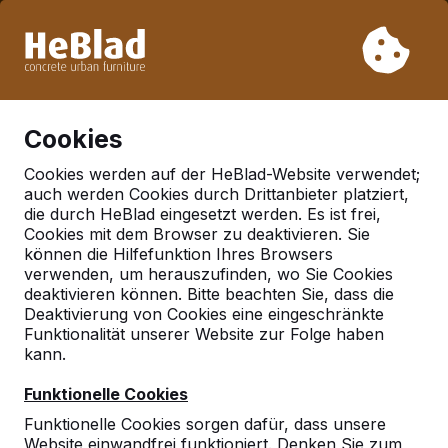
Aufgrund unseres Urlaubs liefern wir von Woche 31 bis
Woche 33 nicht. Bitte berücksichtigen Sie daher längere
Lieferzeiten.
Schon mehr als 30.000 Produkten verkauft
0
Cookies
Cookies werden auf der HeBlad-Website verwendet;
auch werden Cookies durch Drittanbieter platziert,
Deutschland
die durch HeBlad eingesetzt werden. Es ist frei,
Cookies mit dem Browser zu deaktivieren. Sie
Referenties in:
Zittau
können die Hilfefunktion Ihres Browsers
verwenden, um herauszufinden, wo Sie Cookies
deaktivieren können. Bitte beachten Sie, dass die
Deaktivierung von Cookies eine eingeschränkte
Geen reviews gevonden voor deze
Funktionalität unserer Website zur Folge haben
locatie.
kann.
Funktionelle Cookies
Funktionelle Cookies sorgen dafür, dass unsere
Website einwandfrei funktioniert. Denken Sie zum