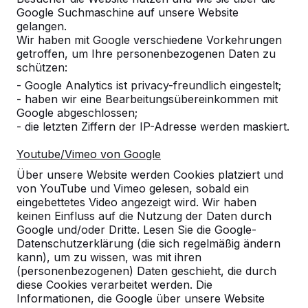
ein HeBlad-Produkt in Ihrer Nähe finden.
Google Suchmaschine auf unsere Website
gelangen.
Produkt
Wir haben mit Google verschiedene Vorkehrungen
getroffen, um Ihre personenbezogenen Daten zu
schützen:
Alles anzeigen
- Google Analytics ist privacy-freundlich eingestelt;
Kategorie
- haben wir eine Bearbeitungsübereinkommen mit
Google abgeschlossen;
- die letzten Ziffern der IP-Adresse werden maskiert.
Alles anzeigen
Youtube/Vimeo von Google
Ort oder Postleitzahl suchen
Über unsere Website werden Cookies platziert und
von YouTube und Vimeo gelesen, sobald ein
eingebettetes Video angezeigt wird. Wir haben
keinen Einfluss auf die Nutzung der Daten durch
Google und/oder Dritte. Lesen Sie die Google-
Datenschutzerklärung (die sich regelmäßig ändern
kann), um zu wissen, was mit ihren
(personenbezogenen) Daten geschieht, die durch
Zie ook
diese Cookies verarbeitet werden. Die
Informationen, die Google über unsere Website