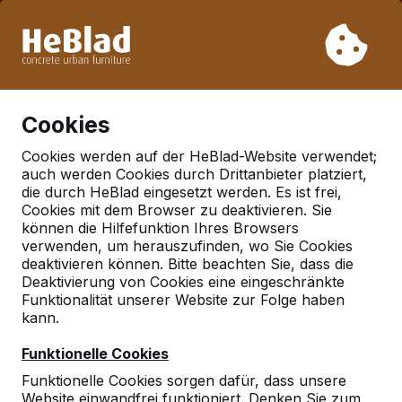
Aufgrund unseres Urlaubs liefern wir von Woche 31 bis
Woche 33 nicht. Bitte berücksichtigen Sie daher längere
Lieferzeiten.
Schon mehr als 30.000 Produkten verkauft
0
Cookies
Cookies werden auf der HeBlad-Website verwendet;
auch werden Cookies durch Drittanbieter platziert,
Deutschland
die durch HeBlad eingesetzt werden. Es ist frei,
Cookies mit dem Browser zu deaktivieren. Sie
Referenties in:
können die Hilfefunktion Ihres Browsers
Oranienburg ot
verwenden, um herauszufinden, wo Sie Cookies
deaktivieren können. Bitte beachten Sie, dass die
germendorf
Deaktivierung von Cookies eine eingeschränkte
Funktionalität unserer Website zur Folge haben
kann.
Geen reviews gevonden voor deze
Funktionelle Cookies
locatie.
Funktionelle Cookies sorgen dafür, dass unsere
Website einwandfrei funktioniert. Denken Sie zum