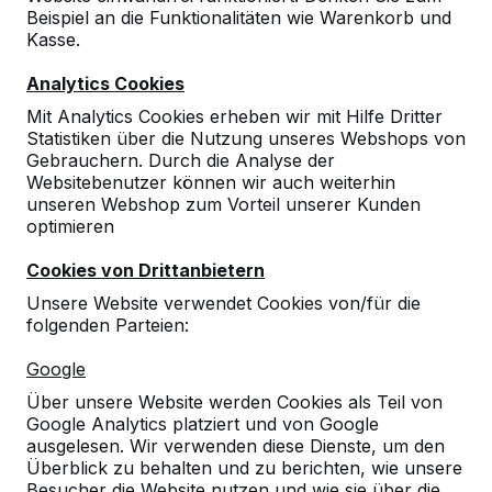
Beispiel an die Funktionalitäten wie Warenkorb und
Kasse.
Analytics Cookies
Mit Analytics Cookies erheben wir mit Hilfe Dritter
Statistiken über die Nutzung unseres Webshops von
Gebrauchern. Durch die Analyse der
Websitebenutzer können wir auch weiterhin
unseren Webshop zum Vorteil unserer Kunden
optimieren
Cookies von Drittanbietern
Unsere Website verwendet Cookies von/für die
folgenden Parteien:
Google
Referenzen
Über unsere Website werden Cookies als Teil von
Google Analytics platziert und von Google
ausgelesen. Wir verwenden diese Dienste, um den
Unsere Produkte finden Sie in ganz Europa
Überblick zu behalten und zu berichten, wie unsere
und darüber hinaus. Sehen Sie hier, wo Sie
Besucher die Website nutzen und wie sie über die