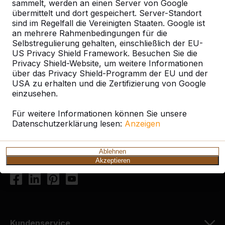
Oranienburg
sammelt, werden an einen Server von Google
übermittelt und dort gespeichert. Server-Standort
sind im Regelfall die Vereinigten Staaten. Google ist
an mehrere Rahmenbedingungen für die
Selbstregulierung gehalten, einschließlich der EU-
US Privacy Shield Framework. Besuchen Sie die
Kontakt
Privacy Shield-Website, um weitere Informationen
über das Privacy Shield-Programm der EU und der
HeBlad Deutschland
USA zu erhalten und die Zertifizierung von Google
einzusehen.
Diekerstraße 97
42781 Haan
Für weitere Informationen können Sie unsere
Deutschland
Datenschutzerklärung lesen:
Anzeigen
+49 212 934 77 25
Ablehnen
info@HeBlad.de
Akzeptieren
Kundenservice