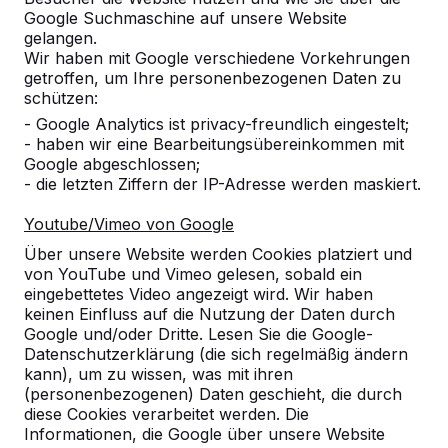
Google Suchmaschine auf unsere Website
gelangen.
Wir haben mit Google verschiedene Vorkehrungen
getroffen, um Ihre personenbezogenen Daten zu
schützen:
- Google Analytics ist privacy-freundlich eingestelt;
- haben wir eine Bearbeitungsübereinkommen mit
Google abgeschlossen;
Referenzen
- die letzten Ziffern der IP-Adresse werden maskiert.
Unsere Produkte finden Sie in ganz Europa
Youtube/Vimeo von Google
und darüber hinaus. Sehen Sie hier, wo Sie
Über unsere Website werden Cookies platziert und
ein HeBlad-Produkt in Ihrer Nähe finden.
von YouTube und Vimeo gelesen, sobald ein
eingebettetes Video angezeigt wird. Wir haben
Produkt
keinen Einfluss auf die Nutzung der Daten durch
Google und/oder Dritte. Lesen Sie die Google-
Alles anzeigen
Datenschutzerklärung (die sich regelmäßig ändern
kann), um zu wissen, was mit ihren
Kategorie
(personenbezogenen) Daten geschieht, die durch
diese Cookies verarbeitet werden. Die
Informationen, die Google über unsere Website
Alles anzeigen