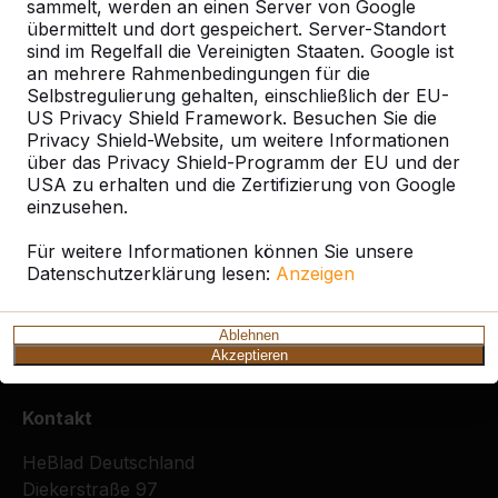
sammelt, werden an einen Server von Google
übermittelt und dort gespeichert. Server-Standort
sind im Regelfall die Vereinigten Staaten. Google ist
Ort oder Postleitzahl suchen
an mehrere Rahmenbedingungen für die
Selbstregulierung gehalten, einschließlich der EU-
US Privacy Shield Framework. Besuchen Sie die
Privacy Shield-Website, um weitere Informationen
über das Privacy Shield-Programm der EU und der
USA zu erhalten und die Zertifizierung von Google
einzusehen.
Zie ook
Für weitere Informationen können Sie unsere
Datenschutzerklärung lesen:
Anzeigen
Riederich
Ablehnen
Akzeptieren
Kontakt
HeBlad Deutschland
Diekerstraße 97