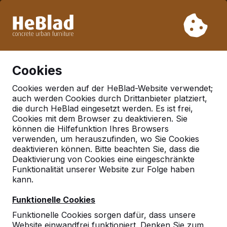
Aufgrund unseres Urlaubs liefern wir von Woche 31 bis
Woche 33 nicht. Bitte berücksichtigen Sie daher längere
Lieferzeiten.
Schon mehr als 30.000 Produkten verkauft
0
Cookies
Cookies werden auf der HeBlad-Website verwendet;
auch werden Cookies durch Drittanbieter platziert,
Deutschland
die durch HeBlad eingesetzt werden. Es ist frei,
Cookies mit dem Browser zu deaktivieren. Sie
Referenties in:
Metzingen
können die Hilfefunktion Ihres Browsers
verwenden, um herauszufinden, wo Sie Cookies
deaktivieren können. Bitte beachten Sie, dass die
Deaktivierung von Cookies eine eingeschränkte
Funktionalität unserer Website zur Folge haben
kann.
Funktionelle Cookies
Funktionelle Cookies sorgen dafür, dass unsere
Website einwandfrei funktioniert. Denken Sie zum