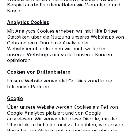
Beispiel an die Funktionalitäten wie Warenkorb und
Kasse.
Analytics Cookies
Mit Analytics Cookies erheben wir mit Hilfe Dritter
Statistiken über die Nutzung unseres Webshops von
Gebrauchern. Durch die Analyse der
Websitebenutzer können wir auch weiterhin
unseren Webshop zum Vorteil unserer Kunden
optimieren
Cookies von Drittanbietern
Unsere Website verwendet Cookies von/für die
folgenden Parteien:
Referenzen
Google
Unsere Produkte finden Sie in ganz Europa
Über unsere Website werden Cookies als Teil von
und darüber hinaus. Sehen Sie hier, wo Sie
Google Analytics platziert und von Google
ein HeBlad-Produkt in Ihrer Nähe finden.
ausgelesen. Wir verwenden diese Dienste, um den
Überblick zu behalten und zu berichten, wie unsere
Produkt
Besucher die Website nutzen und wie sie über die