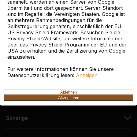
Diekerstraße 97
sammelt, werden an einen Server von Google
42781 Haan
übermittelt und dort gespeichert. Server-Standort
sind im Regelfall die Vereinigten Staaten. Google ist
Deutschland
an mehrere Rahmenbedingungen für die
Selbstregulierung gehalten, einschließlich der EU-
+49 212 934 77 25
US Privacy Shield Framework. Besuchen Sie die
info@HeBlad.de
Privacy Shield-Website, um weitere Informationen
über das Privacy Shield-Programm der EU und der
USA zu erhalten und die Zertifizierung von Google
einzusehen.
Für weitere Informationen können Sie unsere
Datenschutzerklärung lesen:
Anzeigen
Kundenservice
Ablehnen
Kategorien
Akzeptieren
Sonstige