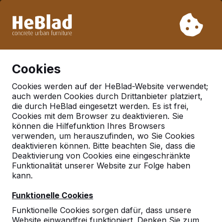
Aufgrund unseres Urlaubs liefern wir von Woche 31 bis
Woche 33 nicht. Bitte berücksichtigen Sie daher längere
Lieferzeiten.
Schon mehr als 30.000 Produkten verkauft
0
Cookies
Cookies werden auf der HeBlad-Website verwendet;
auch werden Cookies durch Drittanbieter platziert,
Deutschland
die durch HeBlad eingesetzt werden. Es ist frei,
Cookies mit dem Browser zu deaktivieren. Sie
Referenties in:
Willich
können die Hilfefunktion Ihres Browsers
verwenden, um herauszufinden, wo Sie Cookies
deaktivieren können. Bitte beachten Sie, dass die
Deaktivierung von Cookies eine eingeschränkte
Geen reviews gevonden voor deze
Funktionalität unserer Website zur Folge haben
locatie.
kann.
Funktionelle Cookies
Funktionelle Cookies sorgen dafür, dass unsere
Website einwandfrei funktioniert. Denken Sie zum