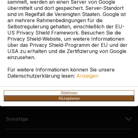
Diekerstraße 97
sammelt, werden an einen Server von Google
42781 Haan
übermittelt und dort gespeichert. Server-Standort
sind im Regelfall die Vereinigten Staaten. Google ist
Deutschland
an mehrere Rahmenbedingungen für die
Selbstregulierung gehalten, einschließlich der EU-
+49 212 934 77 25
US Privacy Shield Framework. Besuchen Sie die
info@HeBlad.de
Privacy Shield-Website, um weitere Informationen
über das Privacy Shield-Programm der EU und der
USA zu erhalten und die Zertifizierung von Google
einzusehen.
Für weitere Informationen können Sie unsere
Datenschutzerklärung lesen:
Anzeigen
Kundenservice
Ablehnen
Kategorien
Akzeptieren
Sonstige