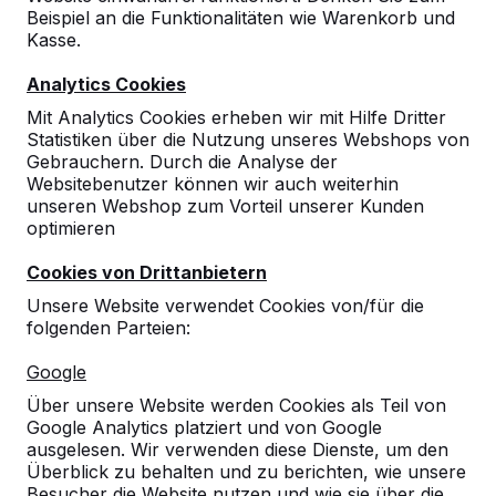
Beispiel an die Funktionalitäten wie Warenkorb und
Kasse.
Analytics Cookies
Mit Analytics Cookies erheben wir mit Hilfe Dritter
Statistiken über die Nutzung unseres Webshops von
Gebrauchern. Durch die Analyse der
Websitebenutzer können wir auch weiterhin
unseren Webshop zum Vorteil unserer Kunden
optimieren
Cookies von Drittanbietern
Unsere Website verwendet Cookies von/für die
folgenden Parteien:
Referenzen
Google
Unsere Produkte finden Sie in ganz Europa
Über unsere Website werden Cookies als Teil von
und darüber hinaus. Sehen Sie hier, wo Sie
Google Analytics platziert und von Google
ein HeBlad-Produkt in Ihrer Nähe finden.
ausgelesen. Wir verwenden diese Dienste, um den
Überblick zu behalten und zu berichten, wie unsere
Produkt
Besucher die Website nutzen und wie sie über die