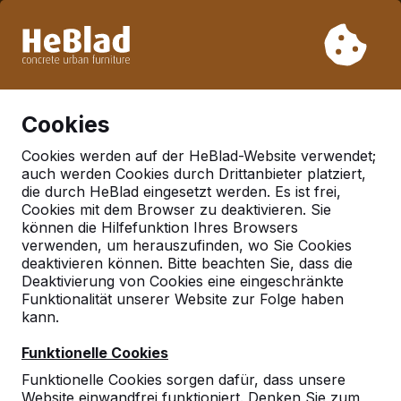
Aufgrund unseres Urlaubs liefern wir von Woche 31 bis
Woche 33 nicht. Bitte berücksichtigen Sie daher längere
Lieferzeiten.
Schon mehr als 30.000 Produkten verkauft
0
Cookies
Cookies werden auf der HeBlad-Website verwendet;
auch werden Cookies durch Drittanbieter platziert,
Deutschland
die durch HeBlad eingesetzt werden. Es ist frei,
Cookies mit dem Browser zu deaktivieren. Sie
Referenties in:
Westhofen
können die Hilfefunktion Ihres Browsers
verwenden, um herauszufinden, wo Sie Cookies
deaktivieren können. Bitte beachten Sie, dass die
Deaktivierung von Cookies eine eingeschränkte
Geen reviews gevonden voor deze
Funktionalität unserer Website zur Folge haben
locatie.
kann.
Funktionelle Cookies
Funktionelle Cookies sorgen dafür, dass unsere
Website einwandfrei funktioniert. Denken Sie zum