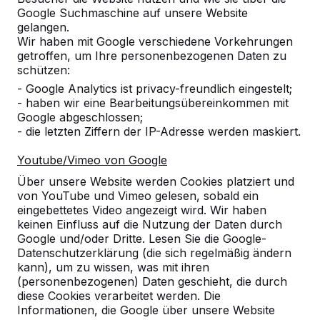
Google Suchmaschine auf unsere Website
gelangen.
Wir haben mit Google verschiedene Vorkehrungen
getroffen, um Ihre personenbezogenen Daten zu
schützen:
Referenzen
- Google Analytics ist privacy-freundlich eingestelt;
- haben wir eine Bearbeitungsübereinkommen mit
Unsere Produkte finden Sie in ganz Europa
Google abgeschlossen;
und darüber hinaus. Sehen Sie hier, wo Sie
- die letzten Ziffern der IP-Adresse werden maskiert.
ein HeBlad-Produkt in Ihrer Nähe finden.
Youtube/Vimeo von Google
Produkt
Über unsere Website werden Cookies platziert und
von YouTube und Vimeo gelesen, sobald ein
Alles anzeigen
eingebettetes Video angezeigt wird. Wir haben
keinen Einfluss auf die Nutzung der Daten durch
Kategorie
Google und/oder Dritte. Lesen Sie die Google-
Datenschutzerklärung (die sich regelmäßig ändern
kann), um zu wissen, was mit ihren
Alles anzeigen
(personenbezogenen) Daten geschieht, die durch
diese Cookies verarbeitet werden. Die
Informationen, die Google über unsere Website
Ort oder Postleitzahl suchen