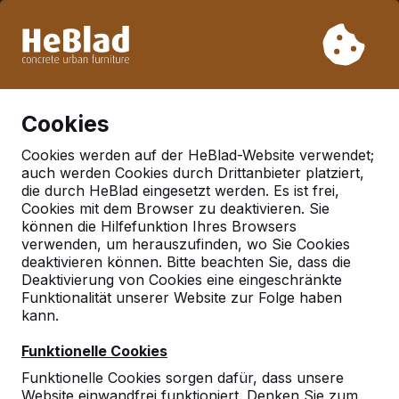
Aufgrund unseres Urlaubs liefern wir von Woche 31 bis
Woche 33 nicht. Bitte berücksichtigen Sie daher längere
Lieferzeiten.
Schon mehr als 30.000 Produkten verkauft
0
Cookies
Cookies werden auf der HeBlad-Website verwendet;
auch werden Cookies durch Drittanbieter platziert,
Deutschland
die durch HeBlad eingesetzt werden. Es ist frei,
Cookies mit dem Browser zu deaktivieren. Sie
Referenties in:
Zellingen
können die Hilfefunktion Ihres Browsers
ortsteil retzbach
verwenden, um herauszufinden, wo Sie Cookies
deaktivieren können. Bitte beachten Sie, dass die
Deaktivierung von Cookies eine eingeschränkte
Funktionalität unserer Website zur Folge haben
kann.
Funktionelle Cookies
Funktionelle Cookies sorgen dafür, dass unsere
Website einwandfrei funktioniert. Denken Sie zum