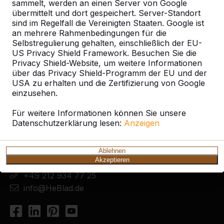
sammelt, werden an einen Server von Google
übermittelt und dort gespeichert. Server-Standort
sind im Regelfall die Vereinigten Staaten. Google ist
an mehrere Rahmenbedingungen für die
Selbstregulierung gehalten, einschließlich der EU-
US Privacy Shield Framework. Besuchen Sie die
Privacy Shield-Website, um weitere Informationen
über das Privacy Shield-Programm der EU und der
USA zu erhalten und die Zertifizierung von Google
einzusehen.
Kontakt
Für weitere Informationen können Sie unsere
HeBlad Deutschland
Datenschutzerklärung lesen:
Anzeigen
Diekerstraße 97
42781 Haan
Deutschland
Ablehnen
Akzeptieren
+49 212 934 77 25
info@HeBlad.de