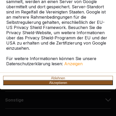
Diekerstraße 97
sammelt, werden an einen Server von Google
42781 Haan
übermittelt und dort gespeichert. Server-Standort
sind im Regelfall die Vereinigten Staaten. Google ist
Deutschland
an mehrere Rahmenbedingungen für die
Selbstregulierung gehalten, einschließlich der EU-
+49 212 934 77 25
US Privacy Shield Framework. Besuchen Sie die
info@HeBlad.de
Privacy Shield-Website, um weitere Informationen
über das Privacy Shield-Programm der EU und der
USA zu erhalten und die Zertifizierung von Google
einzusehen.
Für weitere Informationen können Sie unsere
Datenschutzerklärung lesen:
Anzeigen
Kundenservice
Ablehnen
Kategorien
Akzeptieren
Sonstige