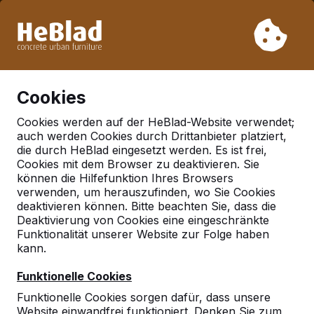
Aufgrund unseres Urlaubs liefern wir von Woche 31 bis
Woche 33 nicht. Bitte berücksichtigen Sie daher längere
Lieferzeiten.
Schon mehr als 30.000 Produkten verkauft
0
Cookies
Cookies werden auf der HeBlad-Website verwendet;
auch werden Cookies durch Drittanbieter platziert,
Deutschland
die durch HeBlad eingesetzt werden. Es ist frei,
Cookies mit dem Browser zu deaktivieren. Sie
Referenties in:
Freistatt
können die Hilfefunktion Ihres Browsers
verwenden, um herauszufinden, wo Sie Cookies
deaktivieren können. Bitte beachten Sie, dass die
Deaktivierung von Cookies eine eingeschränkte
Geen reviews gevonden voor deze
Funktionalität unserer Website zur Folge haben
locatie.
kann.
Funktionelle Cookies
Funktionelle Cookies sorgen dafür, dass unsere
Website einwandfrei funktioniert. Denken Sie zum