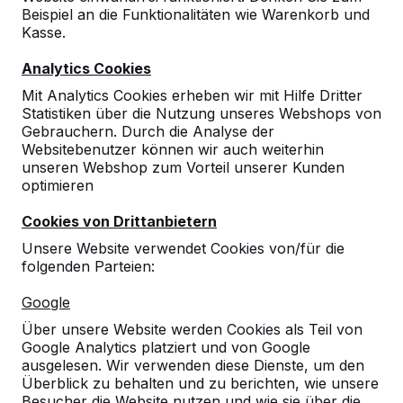
Beispiel an die Funktionalitäten wie Warenkorb und
Kasse.
Analytics Cookies
Mit Analytics Cookies erheben wir mit Hilfe Dritter
Statistiken über die Nutzung unseres Webshops von
Gebrauchern. Durch die Analyse der
Websitebenutzer können wir auch weiterhin
unseren Webshop zum Vorteil unserer Kunden
optimieren
Cookies von Drittanbietern
Unsere Website verwendet Cookies von/für die
folgenden Parteien:
Referenzen
Google
Unsere Produkte finden Sie in ganz Europa
Über unsere Website werden Cookies als Teil von
und darüber hinaus. Sehen Sie hier, wo Sie
Google Analytics platziert und von Google
ein HeBlad-Produkt in Ihrer Nähe finden.
ausgelesen. Wir verwenden diese Dienste, um den
Überblick zu behalten und zu berichten, wie unsere
Produkt
Besucher die Website nutzen und wie sie über die