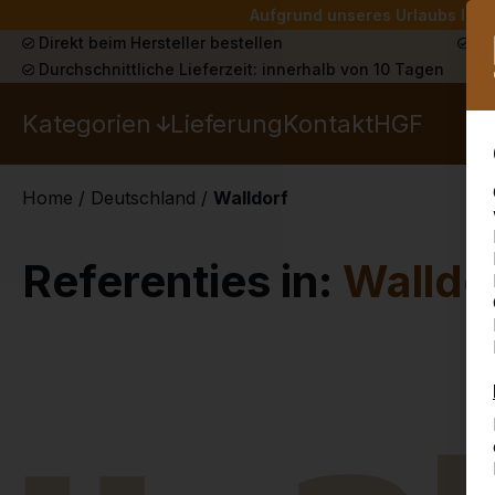
Aufgrund unseres Urlaubs liefe
Direkt beim Hersteller bestellen
Sch
Durchschnittliche Lieferzeit: innerhalb von 10 Tagen
Kategorien
Lieferung
Kontakt
HGF
Home
/
Deutschland
/
Walldorf
Referenties in:
Walldo