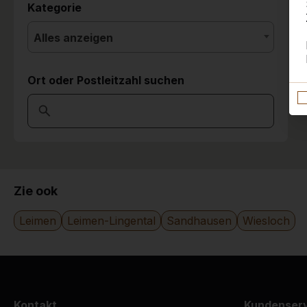
Kategorie
Alles anzeigen
Ort oder Postleitzahl suchen
Zie ook
Leimen
Leimen-Lingental
Sandhausen
Wiesloch
Kontakt
Kundenser