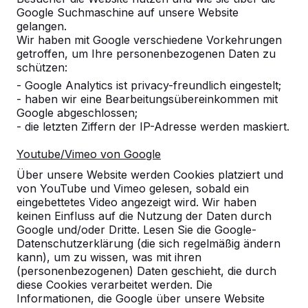
Google Suchmaschine auf unsere Website
10
gelangen.
Wir haben mit Google verschiedene Vorkehrungen
Die Produkte sind bequem, langlebig und
getroffen, um Ihre personenbezogenen Daten zu
pflegeleicht.
schützen:
20-04-2018
- Google Analytics ist privacy-freundlich eingestelt;
- haben wir eine Bearbeitungsübereinkommen mit
Google abgeschlossen;
10
- die letzten Ziffern der IP-Adresse werden maskiert.
wir, die Schulleitung, eigentlich das gesamte
Youtube/Vimeo von Google
Kollegium des OSZ Körperpflege möchten uns
bei Ihnen für die reibungslose Bearbeitung,
Über unsere Website werden Cookies platziert und
Abwicklung und Lieferung der Picknicksets
von YouTube und Vimeo gelesen, sobald ein
bedanken.
eingebettetes Video angezeigt wird. Wir haben
keinen Einfluss auf die Nutzung der Daten durch
Unsere Schüler sind begeistert und bedauern
Google und/oder Dritte. Lesen Sie die Google-
dass das Wetter in Berlin zur Zeit nicht zum
Datenschutzerklärung (die sich regelmäßig ändern
Verweilen einlädt. Sobald es die Witterung
kann), um zu wissen, was mit ihren
zulässt werden wir Ihnen Bilder senden.
(personenbezogenen) Daten geschieht, die durch
diese Cookies verarbeitet werden. Die
Außerdem möchten wir Ihnen noch
Informationen, die Google über unsere Website