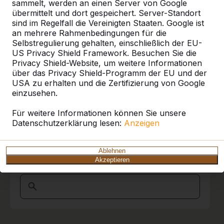
Referenzen
berichten, dass die Hausmeister und die
sammelt, werden an einen Server von Google
Schulleitung begeistert von dem Fahrer
übermittelt und dort gespeichert. Server-Standort
waren, der mit viel Ruhe, Übersicht und
sind im Regelfall die Vereinigten Staaten. Google ist
Unsere Produkte finden Sie in ganz Europa
Souveränität unseren Schulhof befahren hat,
an mehrere Rahmenbedingungen für die
und darüber hinaus. Sehen Sie hier, wo Sie
die Picknickset abgeladen und an Ort und
Selbstregulierung gehalten, einschließlich der EU-
ein HeBlad-Produkt in Ihrer Nähe finden.
Stelle gebracht hat.
US Privacy Shield Framework. Besuchen Sie die
Privacy Shield-Website, um weitere Informationen
Produkt
Wir hatten schon andere Erfahrungen
über das Privacy Shield-Programm der EU und der
machen müssen. Kurz und Gut , wir sind
USA zu erhalten und die Zertifizierung von Google
Alles anzeigen
begeistert und werden sicher
einzusehen.
Wiederholungstäter.
Kategorie
Marion Bleich Schulburo
15-11-2017
Für weitere Informationen können Sie unsere
Datenschutzerklärung lesen:
Anzeigen
Alles anzeigen
10
Ablehnen
Akzeptieren
Ort oder Postleitzahl suchen
Sehr freundlich, souverän und zuverlässig in
jeder Beziehung!
Ein großes Lob an den Fahrer! Sein Können
und seine Gewissenhaftigkeit bei der
Anlieferung haben uns begeistert!
Alles Gute für das gesamte Team!