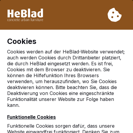
Aufgrund unseres Urlaubs liefern wir von Woche 31 bis
Woche 33 nicht. Bitte berücksichtigen Sie daher längere
Lieferzeiten.
Schon mehr als 30.000 Produkten verkauft
0
Cookies
Cookies werden auf der HeBlad-Website verwendet;
auch werden Cookies durch Drittanbieter platziert,
Deutschland
die durch HeBlad eingesetzt werden. Es ist frei,
Cookies mit dem Browser zu deaktivieren. Sie
Referenties in:
Berlin
können die Hilfefunktion Ihres Browsers
verwenden, um herauszufinden, wo Sie Cookies
deaktivieren können. Bitte beachten Sie, dass die
Deaktivierung von Cookies eine eingeschränkte
Funktionalität unserer Website zur Folge haben
kann.
Funktionelle Cookies
Funktionelle Cookies sorgen dafür, dass unsere
Website einwandfrei funktioniert. Denken Sie zum