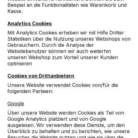
Beispiel an die Funktionalitäten wie Warenkorb und
10
Kasse.
10-09-2024
Analytics Cookies
Mit Analytics Cookies erheben wir mit Hilfe Dritter
Statistiken über die Nutzung unseres Webshops von
10
Gebrauchern. Durch die Analyse der
Websitebenutzer können wir auch weiterhin
Sportservice Berlin
26-10-2023
unseren Webshop zum Vorteil unserer Kunden
optimieren
Cookies von Drittanbietern
10
Unsere Website verwendet Cookies von/für die
Picknickelemente in sehr schönem Design
folgenden Parteien:
und super Qualität.
Ein herzliches Dankeschön an den Fahrer,
Google
der unseren Hausmeister tatkräftig bei der
Aufstellung und Anordnung der Einheiten
Über unsere Website werden Cookies als Teil von
unterstützt hat.
Google Analytics platziert und von Google
17-03-2020
ausgelesen. Wir verwenden diese Dienste, um den
Überblick zu behalten und zu berichten, wie unsere
Besucher die Website nutzen und wie sie über die