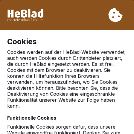
Aufgrund unseres Urlaubs liefern wir von Woche 31 bis
Woche 33 nicht. Bitte berücksichtigen Sie daher längere
Lieferzeiten.
Schon mehr als 30.000 Produkten verkauft
0
Cookies
Cookies werden auf der HeBlad-Website verwendet;
auch werden Cookies durch Drittanbieter platziert,
Deutschland
die durch HeBlad eingesetzt werden. Es ist frei,
Cookies mit dem Browser zu deaktivieren. Sie
Referenties in:
Velten
können die Hilfefunktion Ihres Browsers
verwenden, um herauszufinden, wo Sie Cookies
deaktivieren können. Bitte beachten Sie, dass die
Deaktivierung von Cookies eine eingeschränkte
Funktionalität unserer Website zur Folge haben
kann.
Funktionelle Cookies
Funktionelle Cookies sorgen dafür, dass unsere
Website einwandfrei funktioniert. Denken Sie zum