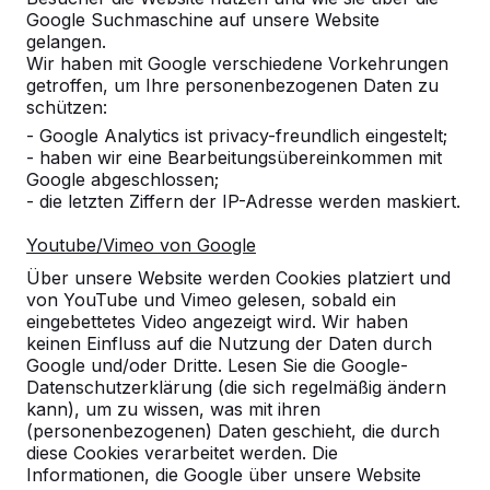
Google Suchmaschine auf unsere Website
gelangen.
Referenzen
Wir haben mit Google verschiedene Vorkehrungen
getroffen, um Ihre personenbezogenen Daten zu
schützen:
Unsere Produkte finden Sie in ganz Europa
- Google Analytics ist privacy-freundlich eingestelt;
und darüber hinaus. Sehen Sie hier, wo Sie
- haben wir eine Bearbeitungsübereinkommen mit
ein HeBlad-Produkt in Ihrer Nähe finden.
Google abgeschlossen;
- die letzten Ziffern der IP-Adresse werden maskiert.
Produkt
Youtube/Vimeo von Google
Alles anzeigen
Über unsere Website werden Cookies platziert und
von YouTube und Vimeo gelesen, sobald ein
Kategorie
eingebettetes Video angezeigt wird. Wir haben
keinen Einfluss auf die Nutzung der Daten durch
Alles anzeigen
Google und/oder Dritte. Lesen Sie die Google-
Datenschutzerklärung (die sich regelmäßig ändern
kann), um zu wissen, was mit ihren
Ort oder Postleitzahl suchen
(personenbezogenen) Daten geschieht, die durch
diese Cookies verarbeitet werden. Die
Informationen, die Google über unsere Website