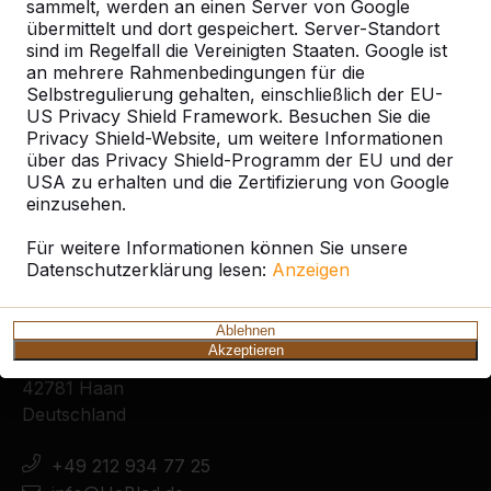
sammelt, werden an einen Server von Google
übermittelt und dort gespeichert. Server-Standort
sind im Regelfall die Vereinigten Staaten. Google ist
an mehrere Rahmenbedingungen für die
Selbstregulierung gehalten, einschließlich der EU-
Zie ook
US Privacy Shield Framework. Besuchen Sie die
Privacy Shield-Website, um weitere Informationen
Hennigsdorf
Oberkrämer
Oranienburg
über das Privacy Shield-Programm der EU und der
USA zu erhalten und die Zertifizierung von Google
einzusehen.
Für weitere Informationen können Sie unsere
Datenschutzerklärung lesen:
Anzeigen
Kontakt
Ablehnen
HeBlad Deutschland
Akzeptieren
Diekerstraße 97
42781 Haan
Deutschland
+49 212 934 77 25