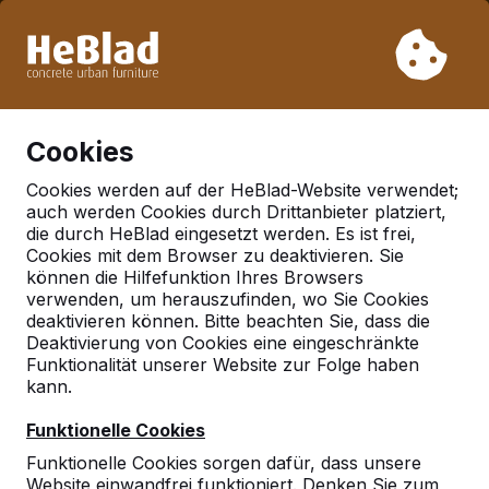
Aufgrund unseres Urlaubs liefern wir von Woche 31 bis
Woche 33 nicht. Bitte berücksichtigen Sie daher längere
Lieferzeiten.
Schon mehr als 30.000 Produkten verkauft
0
Cookies
Cookies werden auf der HeBlad-Website verwendet;
auch werden Cookies durch Drittanbieter platziert,
Deutschland
die durch HeBlad eingesetzt werden. Es ist frei,
Cookies mit dem Browser zu deaktivieren. Sie
Referenties in:
Chemnitz
können die Hilfefunktion Ihres Browsers
verwenden, um herauszufinden, wo Sie Cookies
deaktivieren können. Bitte beachten Sie, dass die
Deaktivierung von Cookies eine eingeschränkte
Funktionalität unserer Website zur Folge haben
kann.
Funktionelle Cookies
Funktionelle Cookies sorgen dafür, dass unsere
Website einwandfrei funktioniert. Denken Sie zum