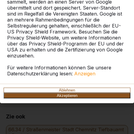
sammelt, werden an einen Server von Google
übermittelt und dort gespeichert. Server-Standort
Produkt
sind im Regelfall die Vereinigten Staaten. Google ist
an mehrere Rahmenbedingungen für die
Alles anzeigen
Selbstregulierung gehalten, einschließlich der EU-
US Privacy Shield Framework. Besuchen Sie die
Kategorie
Privacy Shield-Website, um weitere Informationen
über das Privacy Shield-Programm der EU und der
USA zu erhalten und die Zertifizierung von Google
Alles anzeigen
einzusehen.
Für weitere Informationen können Sie unsere
Ort oder Postleitzahl suchen
Datenschutzerklärung lesen:
Anzeigen
Ablehnen
Akzeptieren
Zie ook
66.34 / Straßenmeister Stadt Chemnitz Tiefbauamt