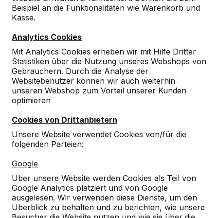
Beispiel an die Funktionalitäten wie Warenkorb und
10
Kasse.
sehr stabil, lackierte Oberfläche leicht zu
Analytics Cookies
reinigen und einfache Graffitientfernung
möglich, Nutzerfeedback: spielt sich vom
Mit Analytics Cookies erheben wir mit Hilfe Dritter
Ballsprungverhalten ähnlich wie eine
Statistiken über die Nutzung unseres Webshops von
Turnierplatte,
Gebrauchern. Durch die Analyse der
easy Lieferung
Websitebenutzer können wir auch weiterhin
14-11-2025
unseren Webshop zum Vorteil unserer Kunden
optimieren
Cookies von Drittanbietern
10
Unsere Website verwendet Cookies von/für die
Es war die Erstbestellung, Fahrer verdient
folgenden Parteien:
eine 11 von 10, gerne wieder. Haltbarkeit im
schweren Einsatzgebiet wird getestet.
Google
16-07-2025
Über unsere Website werden Cookies als Teil von
Google Analytics platziert und von Google
ausgelesen. Wir verwenden diese Dienste, um den
Überblick zu behalten und zu berichten, wie unsere
Besucher die Website nutzen und wie sie über die