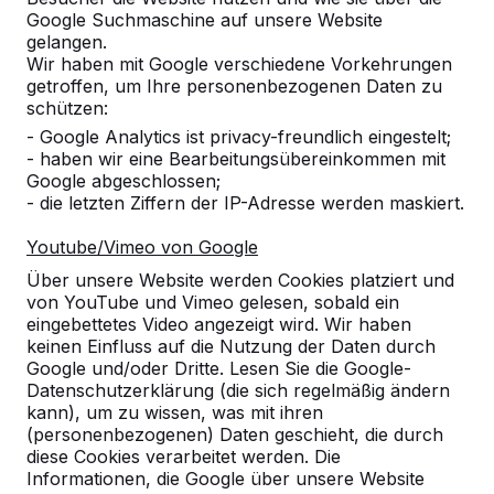
Google Suchmaschine auf unsere Website
gelangen.
Wir haben mit Google verschiedene Vorkehrungen
getroffen, um Ihre personenbezogenen Daten zu
schützen:
- Google Analytics ist privacy-freundlich eingestelt;
- haben wir eine Bearbeitungsübereinkommen mit
Google abgeschlossen;
- die letzten Ziffern der IP-Adresse werden maskiert.
Youtube/Vimeo von Google
Über unsere Website werden Cookies platziert und
von YouTube und Vimeo gelesen, sobald ein
eingebettetes Video angezeigt wird. Wir haben
keinen Einfluss auf die Nutzung der Daten durch
Google und/oder Dritte. Lesen Sie die Google-
Referenzen
Datenschutzerklärung (die sich regelmäßig ändern
kann), um zu wissen, was mit ihren
(personenbezogenen) Daten geschieht, die durch
Unsere Produkte finden Sie in ganz Europa
diese Cookies verarbeitet werden. Die
und darüber hinaus. Sehen Sie hier, wo Sie
Informationen, die Google über unsere Website
ein HeBlad-Produkt in Ihrer Nähe finden.