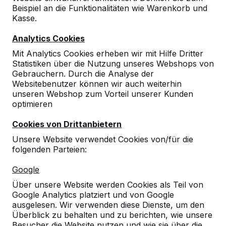
Beispiel an die Funktionalitäten wie Warenkorb und
Kasse.
Analytics Cookies
Mit Analytics Cookies erheben wir mit Hilfe Dritter
Statistiken über die Nutzung unseres Webshops von
Gebrauchern. Durch die Analyse der
Websitebenutzer können wir auch weiterhin
unseren Webshop zum Vorteil unserer Kunden
optimieren
Cookies von Drittanbietern
Unsere Website verwendet Cookies von/für die
folgenden Parteien:
Referenzen
Google
Unsere Produkte finden Sie in ganz Europa
Über unsere Website werden Cookies als Teil von
und darüber hinaus. Sehen Sie hier, wo Sie
Google Analytics platziert und von Google
ein HeBlad-Produkt in Ihrer Nähe finden.
ausgelesen. Wir verwenden diese Dienste, um den
Überblick zu behalten und zu berichten, wie unsere
Produkt
Besucher die Website nutzen und wie sie über die