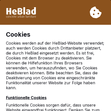
Aufgrund unseres Urlaubs liefern wir von Woche 31 bis
Woche 33 nicht. Bitte berücksichtigen Sie daher längere
Lieferzeiten.
Schon mehr als 30.000 Produkten verkauft
0
Cookies
Cookies werden auf der HeBlad-Website verwendet;
auch werden Cookies durch Drittanbieter platziert,
Deutschland
die durch HeBlad eingesetzt werden. Es ist frei,
Cookies mit dem Browser zu deaktivieren. Sie
Referenties in:
Sonneberg
können die Hilfefunktion Ihres Browsers
verwenden, um herauszufinden, wo Sie Cookies
deaktivieren können. Bitte beachten Sie, dass die
Deaktivierung von Cookies eine eingeschränkte
Geen reviews gevonden voor deze
Funktionalität unserer Website zur Folge haben
locatie.
kann.
Funktionelle Cookies
Funktionelle Cookies sorgen dafür, dass unsere
Website einwandfrei funktioniert. Denken Sie zum