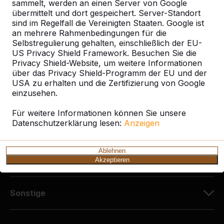
Diekerstraße 97
sammelt, werden an einen Server von Google
42781 Haan
übermittelt und dort gespeichert. Server-Standort
sind im Regelfall die Vereinigten Staaten. Google ist
Deutschland
an mehrere Rahmenbedingungen für die
Selbstregulierung gehalten, einschließlich der EU-
+49 212 934 77 25
US Privacy Shield Framework. Besuchen Sie die
info@HeBlad.de
Privacy Shield-Website, um weitere Informationen
über das Privacy Shield-Programm der EU und der
USA zu erhalten und die Zertifizierung von Google
einzusehen.
Für weitere Informationen können Sie unsere
Datenschutzerklärung lesen:
Anzeigen
Kundenservice
Ablehnen
Kategorien
Akzeptieren
Sonstige