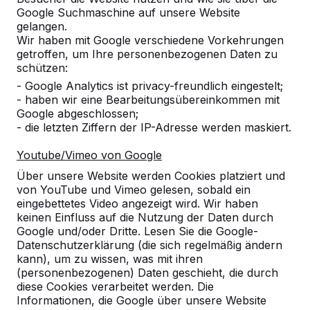
Google Suchmaschine auf unsere Website
gelangen.
Wir haben mit Google verschiedene Vorkehrungen
getroffen, um Ihre personenbezogenen Daten zu
Referenzen
schützen:
- Google Analytics ist privacy-freundlich eingestelt;
- haben wir eine Bearbeitungsübereinkommen mit
Unsere Produkte finden Sie in ganz Europa
Google abgeschlossen;
und darüber hinaus. Sehen Sie hier, wo Sie
- die letzten Ziffern der IP-Adresse werden maskiert.
ein HeBlad-Produkt in Ihrer Nähe finden.
Youtube/Vimeo von Google
Produkt
Über unsere Website werden Cookies platziert und
von YouTube und Vimeo gelesen, sobald ein
Alles anzeigen
eingebettetes Video angezeigt wird. Wir haben
keinen Einfluss auf die Nutzung der Daten durch
Kategorie
Google und/oder Dritte. Lesen Sie die Google-
Datenschutzerklärung (die sich regelmäßig ändern
Alles anzeigen
kann), um zu wissen, was mit ihren
(personenbezogenen) Daten geschieht, die durch
diese Cookies verarbeitet werden. Die
Ort oder Postleitzahl suchen
Informationen, die Google über unsere Website