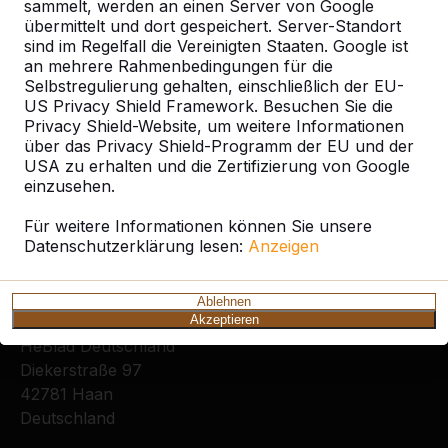
sammelt, werden an einen Server von Google
übermittelt und dort gespeichert. Server-Standort
sind im Regelfall die Vereinigten Staaten. Google ist
an mehrere Rahmenbedingungen für die
Selbstregulierung gehalten, einschließlich der EU-
US Privacy Shield Framework. Besuchen Sie die
Privacy Shield-Website, um weitere Informationen
Zie ook
über das Privacy Shield-Programm der EU und der
USA zu erhalten und die Zertifizierung von Google
Bergheim
Bergheim-Glesch
Elsdorf-Berrendorf
einzusehen.
Für weitere Informationen können Sie unsere
Datenschutzerklärung lesen:
Anzeigen
Ablehnen
Kontakt
Akzeptieren
HeBlad Deutschland
Diekerstraße 97
42781 Haan
Deutschland