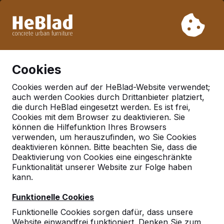
Aufgrund unseres Urlaubs liefern wir von Woche 31 bis
Woche 33 nicht. Bitte berücksichtigen Sie daher längere
Lieferzeiten.
Schon mehr als 30.000 Produkten verkauft
0
Cookies
Cookies werden auf der HeBlad-Website verwendet;
auch werden Cookies durch Drittanbieter platziert,
Deutschland
die durch HeBlad eingesetzt werden. Es ist frei,
Cookies mit dem Browser zu deaktivieren. Sie
Referenties in:
Elsdorf
können die Hilfefunktion Ihres Browsers
verwenden, um herauszufinden, wo Sie Cookies
deaktivieren können. Bitte beachten Sie, dass die
Deaktivierung von Cookies eine eingeschränkte
Funktionalität unserer Website zur Folge haben
kann.
Funktionelle Cookies
Funktionelle Cookies sorgen dafür, dass unsere
Website einwandfrei funktioniert. Denken Sie zum