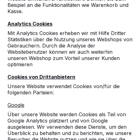
Beispiel an die Funktionalitäten wie Warenkorb und
10
Kasse.
dieses war die erste Bestellung. Es war alles
Analytics Cookies
durchweg positiv
Gabi Baxpehler
10-06-2026
Mit Analytics Cookies erheben wir mit Hilfe Dritter
Statistiken über die Nutzung unseres Webshops von
Gebrauchern. Durch die Analyse der
Websitebenutzer können wir auch weiterhin
unseren Webshop zum Vorteil unserer Kunden
optimieren
Cookies von Drittanbietern
Unsere Website verwendet Cookies von/für die
folgenden Parteien:
Google
Über unsere Website werden Cookies als Teil von
Google Analytics platziert und von Google
ausgelesen. Wir verwenden diese Dienste, um den
Überblick zu behalten und zu berichten, wie unsere
Besucher die Website nutzen und wie sie über die