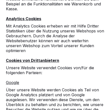
Beispiel an die Funktionalitäten wie Warenkorb und
Kasse.
Analytics Cookies
Mit Analytics Cookies erheben wir mit Hilfe Dritter
Statistiken über die Nutzung unseres Webshops von
Gebrauchern. Durch die Analyse der
Websitebenutzer können wir auch weiterhin
unseren Webshop zum Vorteil unserer Kunden
optimieren
Cookies von Drittanbietern
Unsere Website verwendet Cookies von/für die
folgenden Parteien:
Referenzen
Google
Über unsere Website werden Cookies als Teil von
Unsere Produkte finden Sie in ganz Europa
Google Analytics platziert und von Google
und darüber hinaus. Sehen Sie hier, wo Sie
ausgelesen. Wir verwenden diese Dienste, um den
ein HeBlad-Produkt in Ihrer Nähe finden.
Überblick zu behalten und zu berichten, wie unsere
Besucher die Website nutzen und wie sie über die