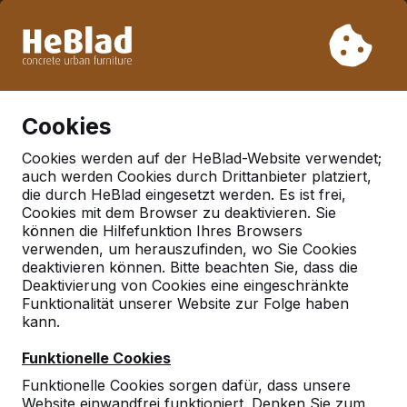
Aufgrund unseres Urlaubs liefern wir von Woche 31 bis
Woche 33 nicht. Bitte berücksichtigen Sie daher längere
Lieferzeiten.
Schon mehr als 30.000 Produkten verkauft
0
Cookies
Cookies werden auf der HeBlad-Website verwendet;
auch werden Cookies durch Drittanbieter platziert,
Deutschland
die durch HeBlad eingesetzt werden. Es ist frei,
Cookies mit dem Browser zu deaktivieren. Sie
Referenties in:
können die Hilfefunktion Ihres Browsers
Muncheberg
verwenden, um herauszufinden, wo Sie Cookies
deaktivieren können. Bitte beachten Sie, dass die
Deaktivierung von Cookies eine eingeschränkte
Funktionalität unserer Website zur Folge haben
Geen reviews gevonden voor deze
kann.
locatie.
Funktionelle Cookies
Funktionelle Cookies sorgen dafür, dass unsere
Website einwandfrei funktioniert. Denken Sie zum