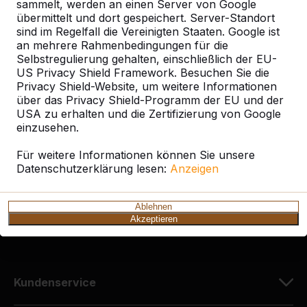
sammelt, werden an einen Server von Google
übermittelt und dort gespeichert. Server-Standort
sind im Regelfall die Vereinigten Staaten. Google ist
an mehrere Rahmenbedingungen für die
Selbstregulierung gehalten, einschließlich der EU-
Kontakt
US Privacy Shield Framework. Besuchen Sie die
Privacy Shield-Website, um weitere Informationen
HeBlad Deutschland
über das Privacy Shield-Programm der EU und der
Diekerstraße 97
USA zu erhalten und die Zertifizierung von Google
42781 Haan
einzusehen.
Deutschland
Für weitere Informationen können Sie unsere
Datenschutzerklärung lesen:
Anzeigen
+49 212 934 77 25
info@HeBlad.de
Ablehnen
Akzeptieren
Kundenservice