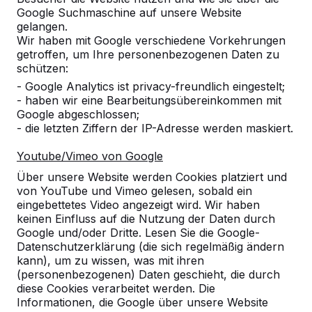
Google Suchmaschine auf unsere Website
Produkt
gelangen.
Wir haben mit Google verschiedene Vorkehrungen
Alles anzeigen
getroffen, um Ihre personenbezogenen Daten zu
schützen:
Kategorie
- Google Analytics ist privacy-freundlich eingestelt;
- haben wir eine Bearbeitungsübereinkommen mit
Alles anzeigen
Google abgeschlossen;
- die letzten Ziffern der IP-Adresse werden maskiert.
Ort oder Postleitzahl suchen
Youtube/Vimeo von Google
Über unsere Website werden Cookies platziert und
von YouTube und Vimeo gelesen, sobald ein
eingebettetes Video angezeigt wird. Wir haben
keinen Einfluss auf die Nutzung der Daten durch
Google und/oder Dritte. Lesen Sie die Google-
Datenschutzerklärung (die sich regelmäßig ändern
kann), um zu wissen, was mit ihren
Zie ook
(personenbezogenen) Daten geschieht, die durch
diese Cookies verarbeitet werden. Die
OT Münchehofe Müncheberg
Informationen, die Google über unsere Website