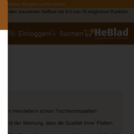
Sie daher längere Lieferzeiten.
s
Kunden beurteilen HeBlad mit 9.3 von 10 möglichen Punkten
0
Einloggen
Suchen
deren Herstellern schon Tischtennisplatten
sind der Meinung, dass die Qualität Ihrer Platten