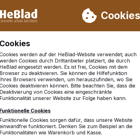
rn wir von Woche 31 bis Woche 33 nicht. Bitte berücksichtigen 
on mehr als 30.000 Produkten verkauft
Cookie
Cookies
Cookies werden auf der HeBlad-Website verwendet; auch
werden Cookies durch Drittanbieter platziert, die durch
HeBlad eingesetzt werden. Es ist frei, Cookies mit dem
Browser zu deaktivieren. Sie können die Hilfefunktion
ofen
Ihres Browsers verwenden, um herauszufinden, wo Sie
Cookies deaktivieren können. Bitte beachten Sie, dass die
Deaktivierung von Cookies eine eingeschränkte
Funktionalität unserer Website zur Folge haben kann.
10
Funktionelle Cookies
Die Stadt hat auch von an
Funktionelle Cookies sorgen dafür, dass unsere Website
erworben.
einwandfrei funktioniert. Denken Sie zum Beispiel an die
Ich und auch unser Bauhof 
Funktionalitäten wie Warenkorb und Kasse.
die beste ist.