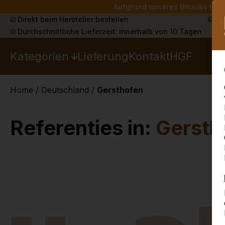
Aufgrund unseres Urlaubs liefe
Direkt beim Hersteller bestellen
Sch
Durchschnittliche Lieferzeit: innerhalb von 10 Tagen
Kategorien
Lieferung
Kontakt
HGF
Home
/
Deutschland
/
Gersthofen
Referenties in:
Gersth