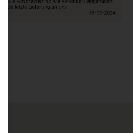
en!! Alle Absprachen so wie vereinbart eingehalten!
ht die letzte Lieferung an uns
18-09-2024