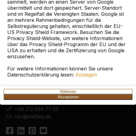
sammelt, werden an einen Server von Google
übermittelt und dort gespeichert. Server-Standort
sind im Regelfall die Vereinigten Staaten. Google ist
an mehrere Rahmenbedingungen für die
Selbstregulierung gehalten, einschließlich der EU-
US Privacy Shield Framework. Besuchen Sie die
Privacy Shield-Website, um weitere Informationen
über das Privacy Shield-Programm der EU und der
USA zu erhalten und die Zertifizierung von Google
einzusehen.
Kontakt
Für weitere Informationen können Sie unsere
HeBlad Deutschland
Datenschutzerklärung lesen:
Anzeigen
Diekerstraße 97
42781 Haan
Ablehnen
Deutschland
Akzeptieren
+49 212 934 77 25
info@HeBlad.de