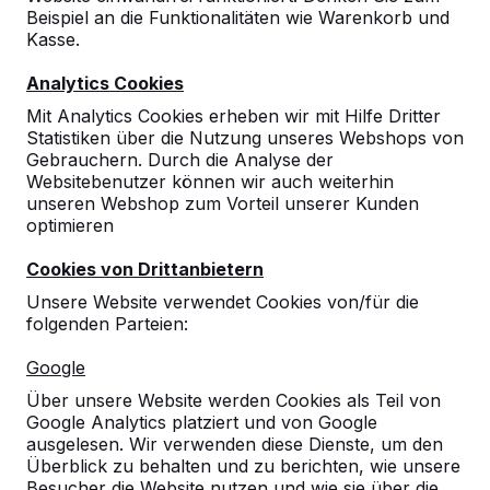
Beispiel an die Funktionalitäten wie Warenkorb und
10
Kasse.
Die Tischtennisplatten machen einen sehr
Analytics Cookies
robusten und stabilen Eindruck. Bespielt
haben wir sie noch nicht
Mit Analytics Cookies erheben wir mit Hilfe Dritter
06-09-2018
Statistiken über die Nutzung unseres Webshops von
Gebrauchern. Durch die Analyse der
Websitebenutzer können wir auch weiterhin
unseren Webshop zum Vorteil unserer Kunden
optimieren
Cookies von Drittanbietern
Unsere Website verwendet Cookies von/für die
folgenden Parteien:
Google
Über unsere Website werden Cookies als Teil von
Google Analytics platziert und von Google
ausgelesen. Wir verwenden diese Dienste, um den
Überblick zu behalten und zu berichten, wie unsere
Besucher die Website nutzen und wie sie über die