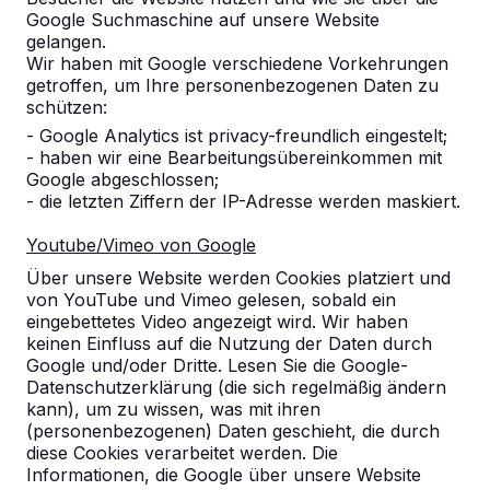
Google Suchmaschine auf unsere Website
gelangen.
Wir haben mit Google verschiedene Vorkehrungen
getroffen, um Ihre personenbezogenen Daten zu
schützen:
Referenzen
- Google Analytics ist privacy-freundlich eingestelt;
- haben wir eine Bearbeitungsübereinkommen mit
Google abgeschlossen;
Unsere Produkte finden Sie in ganz Europa
- die letzten Ziffern der IP-Adresse werden maskiert.
und darüber hinaus. Sehen Sie hier, wo Sie
ein HeBlad-Produkt in Ihrer Nähe finden.
Youtube/Vimeo von Google
Über unsere Website werden Cookies platziert und
Produkt
von YouTube und Vimeo gelesen, sobald ein
eingebettetes Video angezeigt wird. Wir haben
Alles anzeigen
keinen Einfluss auf die Nutzung der Daten durch
Google und/oder Dritte. Lesen Sie die Google-
Kategorie
Datenschutzerklärung (die sich regelmäßig ändern
kann), um zu wissen, was mit ihren
Alles anzeigen
(personenbezogenen) Daten geschieht, die durch
diese Cookies verarbeitet werden. Die
Informationen, die Google über unsere Website
Ort oder Postleitzahl suchen