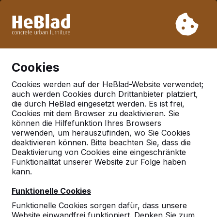
Aufgrund unseres Urlaubs liefern wir von Woche 31 bis
Woche 33 nicht. Bitte berücksichtigen Sie daher längere
Lieferzeiten.
Schon mehr als 30.000 Produkten verkauft
0
Cookies
Cookies werden auf der HeBlad-Website verwendet;
auch werden Cookies durch Drittanbieter platziert,
Deutschland
die durch HeBlad eingesetzt werden. Es ist frei,
Cookies mit dem Browser zu deaktivieren. Sie
Referenties in:
Dachau
können die Hilfefunktion Ihres Browsers
verwenden, um herauszufinden, wo Sie Cookies
deaktivieren können. Bitte beachten Sie, dass die
Deaktivierung von Cookies eine eingeschränkte
Funktionalität unserer Website zur Folge haben
kann.
Funktionelle Cookies
Funktionelle Cookies sorgen dafür, dass unsere
Website einwandfrei funktioniert. Denken Sie zum