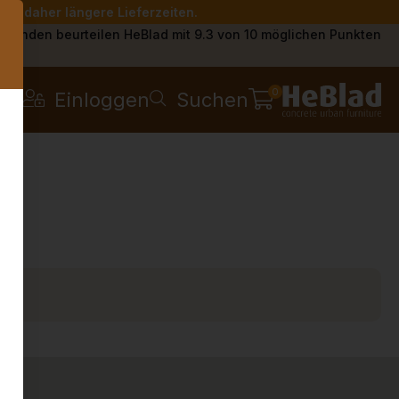
Sie daher längere Lieferzeiten.
s
Kunden beurteilen HeBlad mit 9.3 von 10 möglichen Punkten
0
Einloggen
Suchen