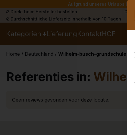
Aufgrund unseres Urlaubs liefe
Direkt beim Hersteller bestellen
Sch
Durchschnittliche Lieferzeit: innerhalb von 10 Tagen
Kategorien
Lieferung
Kontakt
HGF
Home
/
Deutschland
/
Wilhelm-busch-grundschule
Referenties in:
Wilhel
Geen reviews gevonden voor deze locatie.