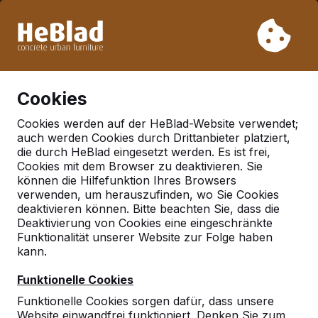
Aufgrund unseres Urlaubs liefern wir von Woche 31 bis
Woche 33 nicht. Bitte berücksichtigen Sie daher längere
Lieferzeiten.
Schon mehr als 30.000 Produkten verkauft
0
Cookies
Cookies werden auf der HeBlad-Website verwendet;
auch werden Cookies durch Drittanbieter platziert,
Deutschland
die durch HeBlad eingesetzt werden. Es ist frei,
Cookies mit dem Browser zu deaktivieren. Sie
Referenties in:
Eutin
können die Hilfefunktion Ihres Browsers
verwenden, um herauszufinden, wo Sie Cookies
deaktivieren können. Bitte beachten Sie, dass die
Deaktivierung von Cookies eine eingeschränkte
Geen reviews gevonden voor deze
Funktionalität unserer Website zur Folge haben
locatie.
kann.
Funktionelle Cookies
Funktionelle Cookies sorgen dafür, dass unsere
Website einwandfrei funktioniert. Denken Sie zum