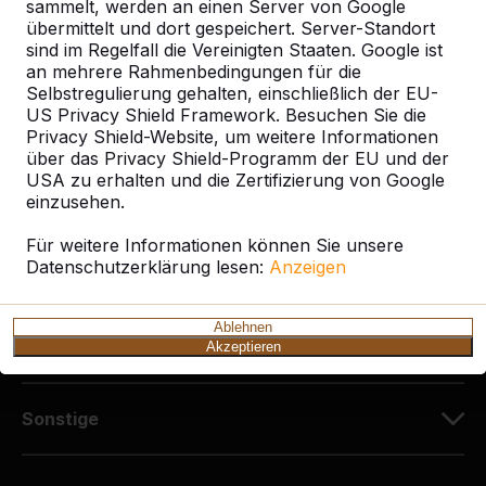
Diekerstraße 97
sammelt, werden an einen Server von Google
42781 Haan
übermittelt und dort gespeichert. Server-Standort
sind im Regelfall die Vereinigten Staaten. Google ist
Deutschland
an mehrere Rahmenbedingungen für die
Selbstregulierung gehalten, einschließlich der EU-
+49 212 934 77 25
US Privacy Shield Framework. Besuchen Sie die
info@HeBlad.de
Privacy Shield-Website, um weitere Informationen
über das Privacy Shield-Programm der EU und der
USA zu erhalten und die Zertifizierung von Google
einzusehen.
Für weitere Informationen können Sie unsere
Datenschutzerklärung lesen:
Anzeigen
Kundenservice
Ablehnen
Kategorien
Akzeptieren
Sonstige