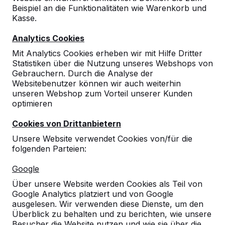
Beispiel an die Funktionalitäten wie Warenkorb und
Kasse.
Analytics Cookies
Mit Analytics Cookies erheben wir mit Hilfe Dritter
Statistiken über die Nutzung unseres Webshops von
Gebrauchern. Durch die Analyse der
Websitebenutzer können wir auch weiterhin
unseren Webshop zum Vorteil unserer Kunden
optimieren
Cookies von Drittanbietern
Unsere Website verwendet Cookies von/für die
folgenden Parteien:
Referenzen
Google
Unsere Produkte finden Sie in ganz Europa
Über unsere Website werden Cookies als Teil von
und darüber hinaus. Sehen Sie hier, wo Sie
Google Analytics platziert und von Google
ein HeBlad-Produkt in Ihrer Nähe finden.
ausgelesen. Wir verwenden diese Dienste, um den
Überblick zu behalten und zu berichten, wie unsere
Produkt
Besucher die Website nutzen und wie sie über die