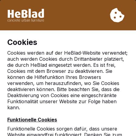
Aufgrund unseres Urlaubs liefern wir von Woche 31 bis
Woche 33 nicht. Bitte berücksichtigen Sie daher längere
Lieferzeiten.
Schon mehr als 30.000 Produkten verkauft
0
Cookies
Cookies werden auf der HeBlad-Website verwendet;
auch werden Cookies durch Drittanbieter platziert,
Deutschland
die durch HeBlad eingesetzt werden. Es ist frei,
Cookies mit dem Browser zu deaktivieren. Sie
Referenties in:
Essen
können die Hilfefunktion Ihres Browsers
verwenden, um herauszufinden, wo Sie Cookies
deaktivieren können. Bitte beachten Sie, dass die
Deaktivierung von Cookies eine eingeschränkte
Funktionalität unserer Website zur Folge haben
kann.
Funktionelle Cookies
Funktionelle Cookies sorgen dafür, dass unsere
Website einwandfrei funktioniert. Denken Sie zum