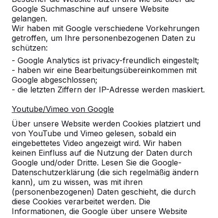
Google Suchmaschine auf unsere Website
gelangen.
Referenzen
Wir haben mit Google verschiedene Vorkehrungen
getroffen, um Ihre personenbezogenen Daten zu
schützen:
Unsere Produkte finden Sie in ganz Europa
- Google Analytics ist privacy-freundlich eingestelt;
und darüber hinaus. Sehen Sie hier, wo Sie
- haben wir eine Bearbeitungsübereinkommen mit
ein HeBlad-Produkt in Ihrer Nähe finden.
Google abgeschlossen;
- die letzten Ziffern der IP-Adresse werden maskiert.
Produkt
Youtube/Vimeo von Google
Alles anzeigen
Über unsere Website werden Cookies platziert und
von YouTube und Vimeo gelesen, sobald ein
Kategorie
eingebettetes Video angezeigt wird. Wir haben
keinen Einfluss auf die Nutzung der Daten durch
Alles anzeigen
Google und/oder Dritte. Lesen Sie die Google-
Datenschutzerklärung (die sich regelmäßig ändern
kann), um zu wissen, was mit ihren
Ort oder Postleitzahl suchen
(personenbezogenen) Daten geschieht, die durch
diese Cookies verarbeitet werden. Die
Informationen, die Google über unsere Website