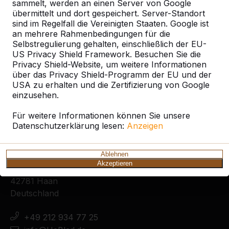
sammelt, werden an einen Server von Google
übermittelt und dort gespeichert. Server-Standort
sind im Regelfall die Vereinigten Staaten. Google ist
an mehrere Rahmenbedingungen für die
Selbstregulierung gehalten, einschließlich der EU-
Zie ook
US Privacy Shield Framework. Besuchen Sie die
Privacy Shield-Website, um weitere Informationen
Essern
über das Privacy Shield-Programm der EU und der
USA zu erhalten und die Zertifizierung von Google
einzusehen.
Für weitere Informationen können Sie unsere
Datenschutzerklärung lesen:
Anzeigen
Kontakt
Ablehnen
HeBlad Deutschland
Akzeptieren
Diekerstraße 97
42781 Haan
Deutschland
+49 212 934 77 25