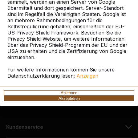
sammelt, werden an einen Server von Google
übermittelt und dort gespeichert. Server-Standort
sind im Regelfall die Vereinigten Staaten. Google ist
an mehrere Rahmenbedingungen für die
Selbstregulierung gehalten, einschließlich der EU-
Kontakt
US Privacy Shield Framework. Besuchen Sie die
Privacy Shield-Website, um weitere Informationen
HeBlad Deutschland
über das Privacy Shield-Programm der EU und der
Diekerstraße 97
USA zu erhalten und die Zertifizierung von Google
42781 Haan
einzusehen.
Deutschland
Für weitere Informationen können Sie unsere
Datenschutzerklärung lesen:
Anzeigen
+49 212 934 77 25
info@HeBlad.de
Ablehnen
Akzeptieren
Kundenservice