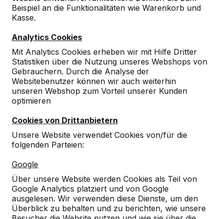
Beispiel an die Funktionalitäten wie Warenkorb und
Kasse.
Analytics Cookies
Mit Analytics Cookies erheben wir mit Hilfe Dritter
Statistiken über die Nutzung unseres Webshops von
Gebrauchern. Durch die Analyse der
Websitebenutzer können wir auch weiterhin
unseren Webshop zum Vorteil unserer Kunden
optimieren
Cookies von Drittanbietern
Unsere Website verwendet Cookies von/für die
folgenden Parteien:
Referenzen
Google
Über unsere Website werden Cookies als Teil von
Unsere Produkte finden Sie in ganz Europa
Google Analytics platziert und von Google
und darüber hinaus. Sehen Sie hier, wo Sie
ausgelesen. Wir verwenden diese Dienste, um den
ein HeBlad-Produkt in Ihrer Nähe finden.
Überblick zu behalten und zu berichten, wie unsere
Besucher die Website nutzen und wie sie über die