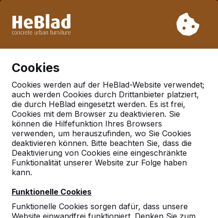
Aufgrund unseres Urlaubs liefern wir von Woche 31 bis
Woche 33 nicht. Bitte berücksichtigen Sie daher längere
Lieferzeiten.
Schon mehr als 30.000 Produkten verkauft
0
Cookies
Cookies werden auf der HeBlad-Website verwendet;
auch werden Cookies durch Drittanbieter platziert,
Deutschland
die durch HeBlad eingesetzt werden. Es ist frei,
Cookies mit dem Browser zu deaktivieren. Sie
Referenties in:
können die Hilfefunktion Ihres Browsers
Schweinfurt
verwenden, um herauszufinden, wo Sie Cookies
deaktivieren können. Bitte beachten Sie, dass die
Deaktivierung von Cookies eine eingeschränkte
Funktionalität unserer Website zur Folge haben
Geen reviews gevonden voor deze
kann.
locatie.
Funktionelle Cookies
Funktionelle Cookies sorgen dafür, dass unsere
Website einwandfrei funktioniert. Denken Sie zum