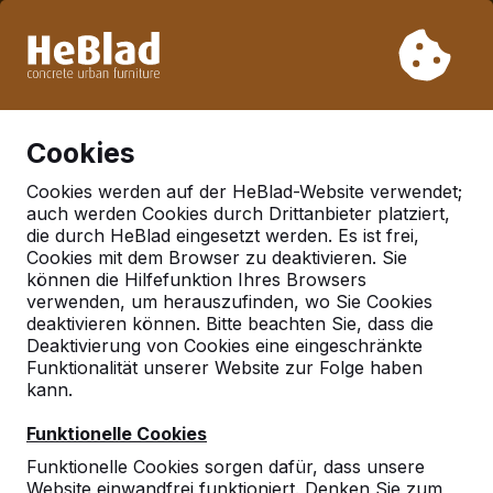
Aufgrund unseres Urlaubs liefern wir von Woche 31 bis
Woche 33 nicht. Bitte berücksichtigen Sie daher längere
Lieferzeiten.
Schon mehr als 30.000 Produkten verkauft
0
Cookies
Cookies werden auf der HeBlad-Website verwendet;
auch werden Cookies durch Drittanbieter platziert,
Deutschland
die durch HeBlad eingesetzt werden. Es ist frei,
Cookies mit dem Browser zu deaktivieren. Sie
Referenties in:
Bad
können die Hilfefunktion Ihres Browsers
rappenau
verwenden, um herauszufinden, wo Sie Cookies
deaktivieren können. Bitte beachten Sie, dass die
Deaktivierung von Cookies eine eingeschränkte
Funktionalität unserer Website zur Folge haben
Geen reviews gevonden voor deze
kann.
locatie.
Funktionelle Cookies
Funktionelle Cookies sorgen dafür, dass unsere
Website einwandfrei funktioniert. Denken Sie zum