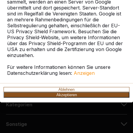
sammelt, werden an einen Server von Google
HeBlad Deutschland
übermittelt und dort gespeichert. Server-Standort
Diekerstraße 97
sind im Regelfall die Vereinigten Staaten. Google ist
42781 Haan
an mehrere Rahmenbedingungen für die
Deutschland
Selbstregulierung gehalten, einschließlich der EU-
US Privacy Shield Framework. Besuchen Sie die
Privacy Shield-Website, um weitere Informationen
+49 212 934 77 25
über das Privacy Shield-Programm der EU und der
info@HeBlad.de
USA zu erhalten und die Zertifizierung von Google
einzusehen.
Für weitere Informationen können Sie unsere
Datenschutzerklärung lesen:
Anzeigen
Kundenservice
Ablehnen
Akzeptieren
Kategorien
Sonstige