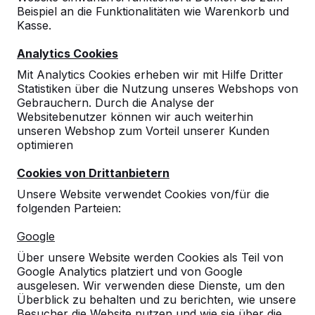
Beispiel an die Funktionalitäten wie Warenkorb und
Kasse.
Analytics Cookies
Mit Analytics Cookies erheben wir mit Hilfe Dritter
Statistiken über die Nutzung unseres Webshops von
Gebrauchern. Durch die Analyse der
Websitebenutzer können wir auch weiterhin
unseren Webshop zum Vorteil unserer Kunden
optimieren
Cookies von Drittanbietern
Unsere Website verwendet Cookies von/für die
folgenden Parteien:
Referenzen
Google
Über unsere Website werden Cookies als Teil von
Unsere Produkte finden Sie in ganz Europa
Google Analytics platziert und von Google
und darüber hinaus. Sehen Sie hier, wo Sie
ausgelesen. Wir verwenden diese Dienste, um den
ein HeBlad-Produkt in Ihrer Nähe finden.
Überblick zu behalten und zu berichten, wie unsere
Besucher die Website nutzen und wie sie über die