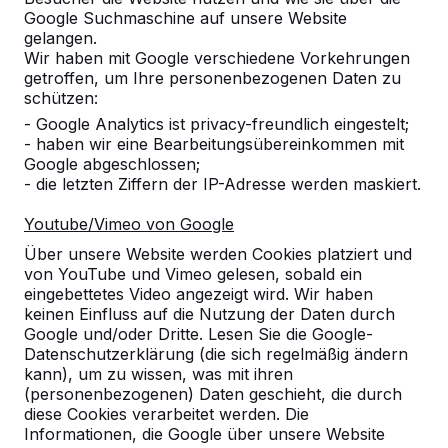
Google Suchmaschine auf unsere Website
gelangen.
Wir haben mit Google verschiedene Vorkehrungen
getroffen, um Ihre personenbezogenen Daten zu
schützen:
- Google Analytics ist privacy-freundlich eingestelt;
- haben wir eine Bearbeitungsübereinkommen mit
Google abgeschlossen;
- die letzten Ziffern der IP-Adresse werden maskiert.
Youtube/Vimeo von Google
Tischtennistische -->
Fußvolleyball -->
Über unsere Website werden Cookies platziert und
Spieltische für endlosen
Bestellen Sie den Beto
von YouTube und Vimeo gelesen, sobald ein
Spielspaß im Freien:
Fußvolleyballtisch direk
eingebettetes Video angezeigt wird. Wir haben
wetterbeständig,
beim Hersteller und erh
keinen Einfluss auf die Nutzung der Daten durch
Google und/oder Dritte. Lesen Sie die Google-
außerordentlich stabil. Die ideale
den maximalen Service.
Datenschutzerklärung (die sich regelmäßig ändern
Wahl.
endlo...
kann), um zu wissen, was mit ihren
(personenbezogenen) Daten geschieht, die durch
diese Cookies verarbeitet werden. Die
Informationen, die Google über unsere Website