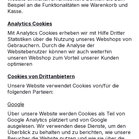
Beispiel an die Funktionalitäten wie Warenkorb und
Kasse.
Analytics Cookies
Mit Analytics Cookies erheben wir mit Hilfe Dritter
Statistiken über die Nutzung unseres Webshops von
Gebrauchern. Durch die Analyse der
Tischtennistische, Bänke und
Websitebenutzer können wir auch weiterhin
unseren Webshop zum Vorteil unserer Kunden
Spieltische aus Beton.
optimieren
Bestellen Sie direkt beim Hersteller der
robustesten Spieltische.
Cookies von Drittanbietern
Unsere Tische ansehen -->
Unsere Website verwendet Cookies von/für die
folgenden Parteien:
Google
Über unsere Website werden Cookies als Teil von
Google Analytics platziert und von Google
Entdecken Sie unser komplettes
ausgelesen. Wir verwenden diese Dienste, um den
Sortiment
Überblick zu behalten und zu berichten, wie unsere
Besucher die Website nutzen und wie sie über die