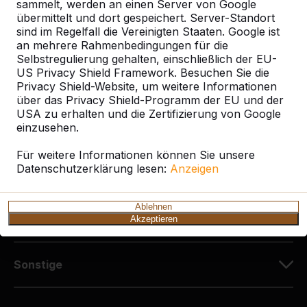
Diekerstraße 97
sammelt, werden an einen Server von Google
42781 Haan
übermittelt und dort gespeichert. Server-Standort
sind im Regelfall die Vereinigten Staaten. Google ist
Deutschland
an mehrere Rahmenbedingungen für die
Selbstregulierung gehalten, einschließlich der EU-
+49 212 934 77 25
US Privacy Shield Framework. Besuchen Sie die
info@HeBlad.de
Privacy Shield-Website, um weitere Informationen
über das Privacy Shield-Programm der EU und der
USA zu erhalten und die Zertifizierung von Google
einzusehen.
Für weitere Informationen können Sie unsere
Datenschutzerklärung lesen:
Anzeigen
Kundenservice
Ablehnen
Kategorien
Akzeptieren
Sonstige