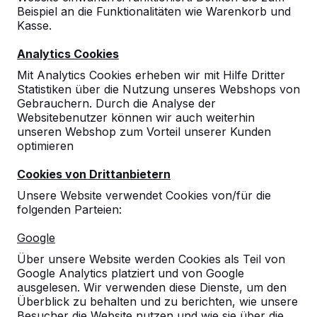
Beispiel an die Funktionalitäten wie Warenkorb und
Kasse.
Analytics Cookies
Mit Analytics Cookies erheben wir mit Hilfe Dritter
Statistiken über die Nutzung unseres Webshops von
Gebrauchern. Durch die Analyse der
Websitebenutzer können wir auch weiterhin
unseren Webshop zum Vorteil unserer Kunden
optimieren
Cookies von Drittanbietern
Unsere Website verwendet Cookies von/für die
folgenden Parteien:
Referenzen
Google
Unsere Produkte finden Sie in ganz Europa
Über unsere Website werden Cookies als Teil von
und darüber hinaus. Sehen Sie hier, wo Sie
Google Analytics platziert und von Google
ein HeBlad-Produkt in Ihrer Nähe finden.
ausgelesen. Wir verwenden diese Dienste, um den
Überblick zu behalten und zu berichten, wie unsere
Produkt
Besucher die Website nutzen und wie sie über die