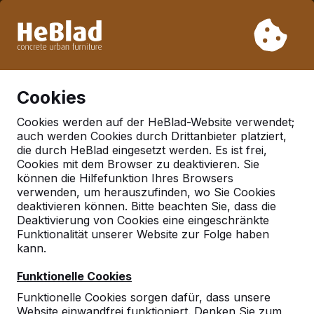
Aufgrund unseres Urlaubs liefern wir von Woche 31 bis
Woche 33 nicht. Bitte berücksichtigen Sie daher längere
Lieferzeiten.
Schon mehr als 30.000 Produkten verkauft
0
Cookies
Cookies werden auf der HeBlad-Website verwendet;
auch werden Cookies durch Drittanbieter platziert,
Deutschland
die durch HeBlad eingesetzt werden. Es ist frei,
Cookies mit dem Browser zu deaktivieren. Sie
Referenties in:
Berg
können die Hilfefunktion Ihres Browsers
verwenden, um herauszufinden, wo Sie Cookies
deaktivieren können. Bitte beachten Sie, dass die
Deaktivierung von Cookies eine eingeschränkte
Geen reviews gevonden voor deze
Funktionalität unserer Website zur Folge haben
locatie.
kann.
Funktionelle Cookies
Funktionelle Cookies sorgen dafür, dass unsere
Website einwandfrei funktioniert. Denken Sie zum