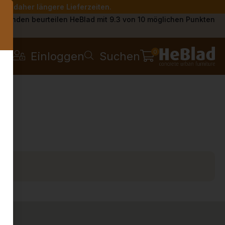
Sie daher längere Lieferzeiten.
s
Kunden beurteilen HeBlad mit 9.3 von 10 möglichen Punkten
0
Einloggen
Suchen