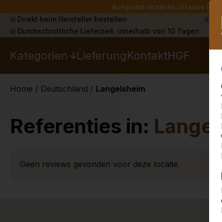
Aufgrund unseres Urlaubs liefe
Direkt beim Hersteller bestellen
Sch
Durchschnittliche Lieferzeit: innerhalb von 10 Tagen
Kategorien
Lieferung
Kontakt
HGF
Home
/
Deutschland
/
Langelsheim
Referenties in:
Langel
Geen reviews gevonden voor deze locatie.