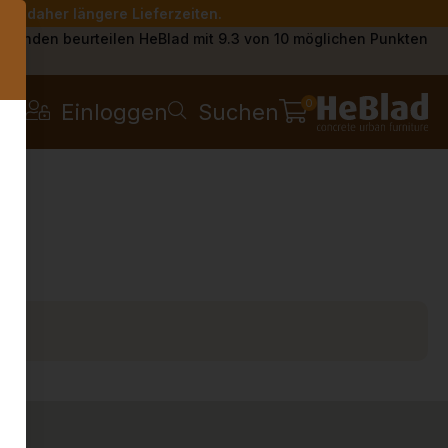
Sie daher längere Lieferzeiten.
s
Kunden beurteilen HeBlad mit 9.3 von 10 möglichen Punkten
0
Einloggen
Suchen