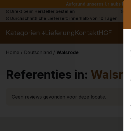
Aufgrund unseres Urlaubs liefe
Direkt beim Hersteller bestellen
Sch
Durchschnittliche Lieferzeit: innerhalb von 10 Tagen
Kategorien
Lieferung
Kontakt
HGF
Home
/
Deutschland
/
Walsrode
Referenties in:
Walsr
Geen reviews gevonden voor deze locatie.