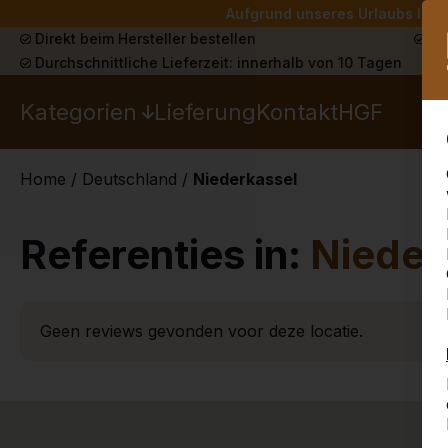
Aufgrund unseres Urlaubs liefe
Direkt beim Hersteller bestellen
Sch
Durchschnittliche Lieferzeit: innerhalb von 10 Tagen
Kategorien
Lieferung
Kontakt
HGF
Home
/
Deutschland
/
Niederkassel
Referenties in:
Nieder
Geen reviews gevonden voor deze locatie.