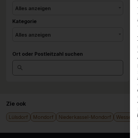
Alles anzeigen
Kategorie
Alles anzeigen
Ort oder Postleitzahl suchen
Zie ook
Lülsdorf
Mondorf
Niederkassel-Mondorf
Wesselin