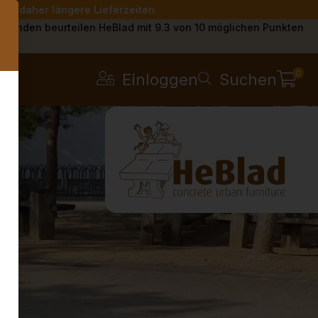
Sie daher längere Lieferzeiten.
s
Kunden beurteilen HeBlad mit 9.3 von 10 möglichen Punkten
0
Einloggen
Suchen