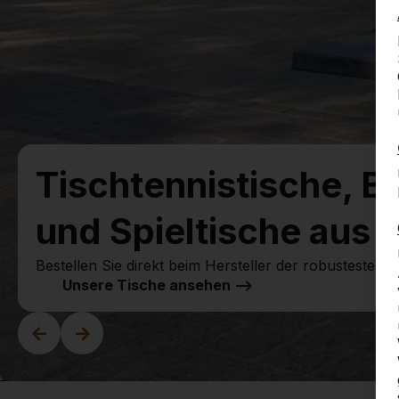
Tischtennistische, B
und Spieltische aus 
Bestellen Sie direkt beim Hersteller der robustesten Sp
Unsere Tische ansehen -->
<-
->