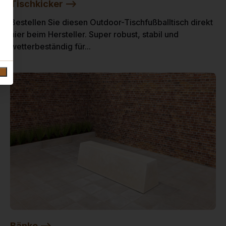
Tischkicker -->
Bestellen Sie diesen Outdoor-Tischfußballtisch direkt
hier beim Hersteller. Super robust, stabil und
wetterbeständig für...
Bänke -->