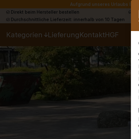
Aufgrund unseres Urlaubs liefe
Direkt beim Hersteller bestellen
Sch
Durchschnittliche Lieferzeit: innerhalb von 10 Tagen
Kategorien
Lieferung
Kontakt
HGF