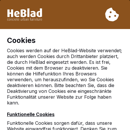
Aufgrund unseres Urlaubs liefern wir von Woche 31 bis
Woche 33 nicht. Bitte berücksichtigen Sie daher längere
Lieferzeiten.
Schon mehr als 30.000 Produkten verkauft
0
Cookies
Cookies werden auf der HeBlad-Website verwendet;
auch werden Cookies durch Drittanbieter platziert,
Deutschland
die durch HeBlad eingesetzt werden. Es ist frei,
Cookies mit dem Browser zu deaktivieren. Sie
Referenties in:
Furth
können die Hilfefunktion Ihres Browsers
verwenden, um herauszufinden, wo Sie Cookies
deaktivieren können. Bitte beachten Sie, dass die
Deaktivierung von Cookies eine eingeschränkte
Geen reviews gevonden voor deze
Funktionalität unserer Website zur Folge haben
locatie.
kann.
Funktionelle Cookies
Funktionelle Cookies sorgen dafür, dass unsere
Website einwandfrei funktioniert. Denken Sie zum