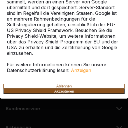
sammelt, werden an einen Server von Google
übermittelt und dort gespeichert. Server-Standort
sind im Regelfall die Vereinigten Staaten. Google ist
Kontakt
an mehrere Rahmenbedingungen für die
Selbstregulierung gehalten, einschließlich der EU-
HeBlad Deutschland
US Privacy Shield Framework. Besuchen Sie die
Diekerstraße 97
Privacy Shield-Website, um weitere Informationen
über das Privacy Shield-Programm der EU und der
42781 Haan
USA zu erhalten und die Zertifizierung von Google
Deutschland
einzusehen.
+49 212 934 77 25
Für weitere Informationen können Sie unsere
Datenschutzerklärung lesen:
info@HeBlad.de
Anzeigen
Ablehnen
Akzeptieren
Kundenservice
Kategorien