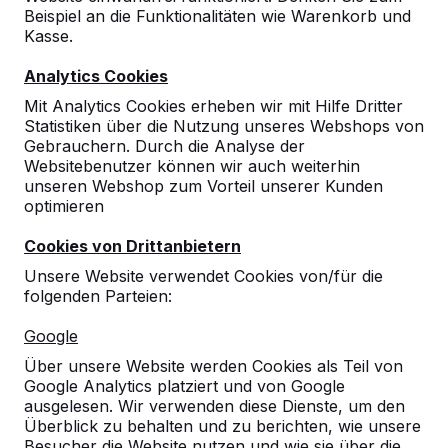
Beispiel an die Funktionalitäten wie Warenkorb und
Kasse.
Analytics Cookies
Mit Analytics Cookies erheben wir mit Hilfe Dritter
Statistiken über die Nutzung unseres Webshops von
Gebrauchern. Durch die Analyse der
Websitebenutzer können wir auch weiterhin
unseren Webshop zum Vorteil unserer Kunden
optimieren
Cookies von Drittanbietern
Unsere Website verwendet Cookies von/für die
folgenden Parteien:
Referenzen
Google
Unsere Produkte finden Sie in ganz Europa
Über unsere Website werden Cookies als Teil von
und darüber hinaus. Sehen Sie hier, wo Sie
Google Analytics platziert und von Google
ein HeBlad-Produkt in Ihrer Nähe finden.
ausgelesen. Wir verwenden diese Dienste, um den
Überblick zu behalten und zu berichten, wie unsere
Produkt
Besucher die Website nutzen und wie sie über die