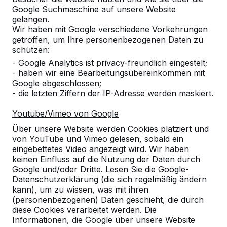
Google Suchmaschine auf unsere Website
Alles anzeigen
gelangen.
Wir haben mit Google verschiedene Vorkehrungen
Kategorie
getroffen, um Ihre personenbezogenen Daten zu
schützen:
Alles anzeigen
- Google Analytics ist privacy-freundlich eingestelt;
- haben wir eine Bearbeitungsübereinkommen mit
Google abgeschlossen;
Ort oder Postleitzahl suchen
- die letzten Ziffern der IP-Adresse werden maskiert.
Youtube/Vimeo von Google
Über unsere Website werden Cookies platziert und
von YouTube und Vimeo gelesen, sobald ein
eingebettetes Video angezeigt wird. Wir haben
keinen Einfluss auf die Nutzung der Daten durch
Google und/oder Dritte. Lesen Sie die Google-
Zie ook
Datenschutzerklärung (die sich regelmäßig ändern
kann), um zu wissen, was mit ihren
Nürnberg
Oberasbach
Zirndorf
(personenbezogenen) Daten geschieht, die durch
diese Cookies verarbeitet werden. Die
Informationen, die Google über unsere Website