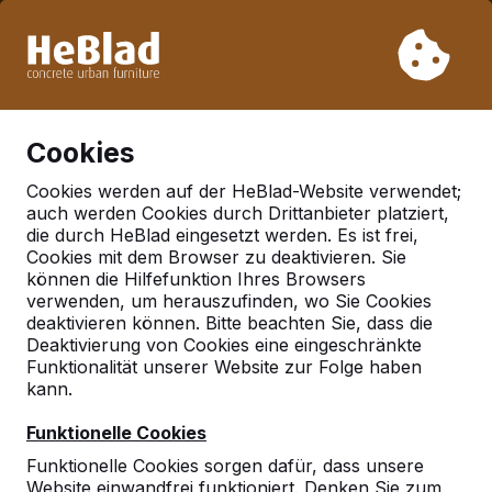
Aufgrund unseres Urlaubs liefern wir von Woche 31 bis
Woche 33 nicht. Bitte berücksichtigen Sie daher längere
Lieferzeiten.
Schon mehr als 30.000 Produkten verkauft
0
Cookies
Cookies werden auf der HeBlad-Website verwendet;
auch werden Cookies durch Drittanbieter platziert,
Deutschland
die durch HeBlad eingesetzt werden. Es ist frei,
Cookies mit dem Browser zu deaktivieren. Sie
Referenties in:
Duren
können die Hilfefunktion Ihres Browsers
verwenden, um herauszufinden, wo Sie Cookies
deaktivieren können. Bitte beachten Sie, dass die
Deaktivierung von Cookies eine eingeschränkte
Funktionalität unserer Website zur Folge haben
kann.
Funktionelle Cookies
Funktionelle Cookies sorgen dafür, dass unsere
Website einwandfrei funktioniert. Denken Sie zum