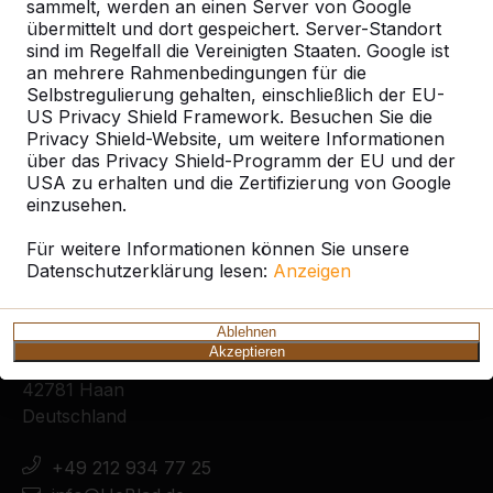
sammelt, werden an einen Server von Google
übermittelt und dort gespeichert. Server-Standort
sind im Regelfall die Vereinigten Staaten. Google ist
an mehrere Rahmenbedingungen für die
Selbstregulierung gehalten, einschließlich der EU-
Zie ook
US Privacy Shield Framework. Besuchen Sie die
Privacy Shield-Website, um weitere Informationen
Merzenich
Nörvenich
über das Privacy Shield-Programm der EU und der
USA zu erhalten und die Zertifizierung von Google
einzusehen.
Für weitere Informationen können Sie unsere
Datenschutzerklärung lesen:
Anzeigen
Kontakt
Ablehnen
HeBlad Deutschland
Akzeptieren
Diekerstraße 97
42781 Haan
Deutschland
+49 212 934 77 25