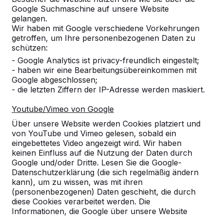
Google Suchmaschine auf unsere Website
gelangen.
Referenzen
Wir haben mit Google verschiedene Vorkehrungen
getroffen, um Ihre personenbezogenen Daten zu
schützen:
Unsere Produkte finden Sie in ganz Europa
- Google Analytics ist privacy-freundlich eingestelt;
und darüber hinaus. Sehen Sie hier, wo Sie
- haben wir eine Bearbeitungsübereinkommen mit
ein HeBlad-Produkt in Ihrer Nähe finden.
Google abgeschlossen;
- die letzten Ziffern der IP-Adresse werden maskiert.
Produkt
Youtube/Vimeo von Google
Alles anzeigen
Über unsere Website werden Cookies platziert und
von YouTube und Vimeo gelesen, sobald ein
Kategorie
eingebettetes Video angezeigt wird. Wir haben
keinen Einfluss auf die Nutzung der Daten durch
Alles anzeigen
Google und/oder Dritte. Lesen Sie die Google-
Datenschutzerklärung (die sich regelmäßig ändern
kann), um zu wissen, was mit ihren
Ort oder Postleitzahl suchen
(personenbezogenen) Daten geschieht, die durch
diese Cookies verarbeitet werden. Die
Informationen, die Google über unsere Website