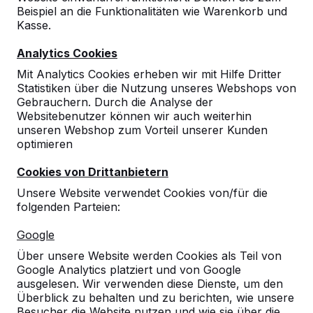
Beispiel an die Funktionalitäten wie Warenkorb und
Kasse.
Analytics Cookies
Mit Analytics Cookies erheben wir mit Hilfe Dritter
Statistiken über die Nutzung unseres Webshops von
Gebrauchern. Durch die Analyse der
Websitebenutzer können wir auch weiterhin
unseren Webshop zum Vorteil unserer Kunden
optimieren
Cookies von Drittanbietern
Unsere Website verwendet Cookies von/für die
folgenden Parteien:
Referenzen
Google
Unsere Produkte finden Sie in ganz Europa
Über unsere Website werden Cookies als Teil von
und darüber hinaus. Sehen Sie hier, wo Sie
Google Analytics platziert und von Google
ein HeBlad-Produkt in Ihrer Nähe finden.
ausgelesen. Wir verwenden diese Dienste, um den
Überblick zu behalten und zu berichten, wie unsere
Produkt
Besucher die Website nutzen und wie sie über die