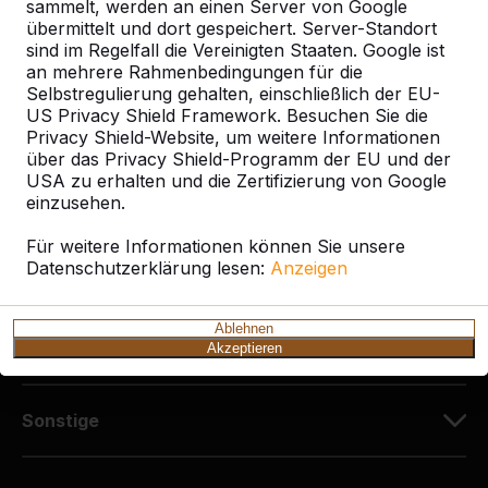
Diekerstraße 97
sammelt, werden an einen Server von Google
42781 Haan
übermittelt und dort gespeichert. Server-Standort
sind im Regelfall die Vereinigten Staaten. Google ist
Deutschland
an mehrere Rahmenbedingungen für die
Selbstregulierung gehalten, einschließlich der EU-
+49 212 934 77 25
US Privacy Shield Framework. Besuchen Sie die
info@HeBlad.de
Privacy Shield-Website, um weitere Informationen
über das Privacy Shield-Programm der EU und der
USA zu erhalten und die Zertifizierung von Google
einzusehen.
Für weitere Informationen können Sie unsere
Datenschutzerklärung lesen:
Anzeigen
Kundenservice
Ablehnen
Kategorien
Akzeptieren
Sonstige