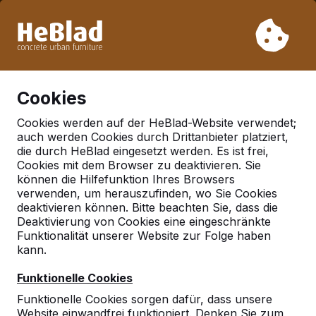
Aufgrund unseres Urlaubs liefern wir von Woche 31 bis
Woche 33 nicht. Bitte berücksichtigen Sie daher längere
Lieferzeiten.
Schon mehr als 30.000 Produkten verkauft
0
Cookies
Cookies werden auf der HeBlad-Website verwendet;
auch werden Cookies durch Drittanbieter platziert,
Deutschland
die durch HeBlad eingesetzt werden. Es ist frei,
Cookies mit dem Browser zu deaktivieren. Sie
Referenties in:
Halle
können die Hilfefunktion Ihres Browsers
verwenden, um herauszufinden, wo Sie Cookies
deaktivieren können. Bitte beachten Sie, dass die
Deaktivierung von Cookies eine eingeschränkte
Geen reviews gevonden voor deze
Funktionalität unserer Website zur Folge haben
locatie.
kann.
Funktionelle Cookies
Funktionelle Cookies sorgen dafür, dass unsere
Website einwandfrei funktioniert. Denken Sie zum